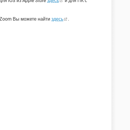
ля iOS из Apple Store
здесь
и для ПК с
 Zoom Вы можете найти
здесь
.