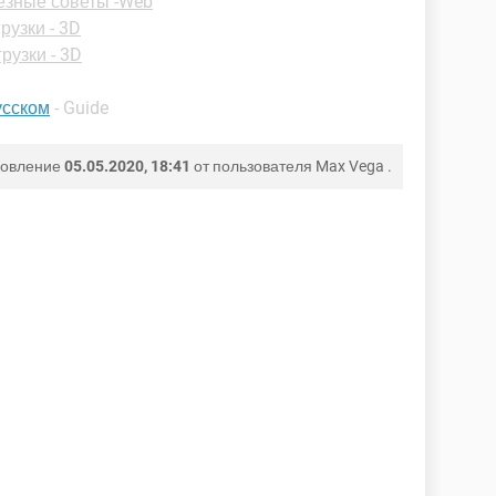
езные советы -Web
рузки - 3D
рузки - 3D
усском
- Guide
новление
05.05.2020, 18:41
от пользователя
Max Vega
.