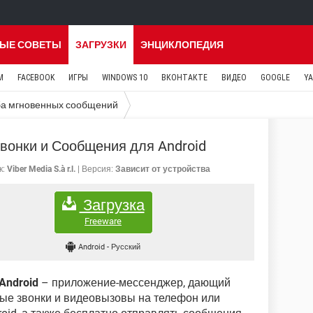
ЫЕ СОВЕТЫ
ЗАГРУЗКИ
ЭНЦИКЛОПЕДИЯ
M
FACEBOOK
ИГРЫ
WINDOWS 10
ВКОНТАКТЕ
ВИДЕО
GOOGLE
Y
а мгновенных сообщений
Звонки и Сообщения для Android
к:
Viber Media S.à r.l.
Версия:
Зависит от устройства
Загрузка
Freeware
Android
-
Русский
Android
– приложение-мессенджер, дающий
ые звонки и видеовызовы на телефон или