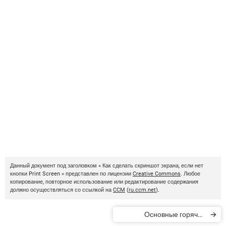
Данный документ под заголовком « Как сделать скриншот экрана, если нет
кнопки Print Screen » представлен по лицензии
Creative Commons
. Любое
копирование, повторное использование или редактирование содержания
должно осуществляться со ссылкой на
CCM
(
ru.ccm.net
).
Основные горячие