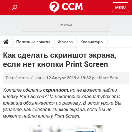
MENU
ГЛАВНАЯ
VPN
WHATSAPP
ПОЛЕЗНЫЕ СОВЕТЫ
Полезные советы
Железо
Клавиатура
INSTAGRAM
FACEBOOK
TIKTOK
TELEGRAM
ЗАГРУЗКИ
Как сделать скриншот экрана,
ИГРЫ
WINDOWS 10
WHATSAPP
INSTAGRAM
если нет кнопки Print Screen
ВКОНТАКТЕ
TIKTOK
ВИДЕО
TELEGRAM
ФОРУМ
FACEBOOK
ИГРЫ
GOOGLE
WHATSAPP
YANDEX
INSTAGRAM
Dernière mise à jour le
12 Август 2019 à 19:32
par
Макс Вега
.
WINDOWS 10
TIKTOK
ВКОНТАКТЕ
TELEGRAM
ЭНЦИКЛОПЕДИЯ
FACEBOOK
ИГРЫ
ВИДЕО
WHATSAPP
GOOGLE
INSTAGRAM
Хотите сделать
скриншот
, но не можете найти
WINDOWS 10
TIKTOK
ВКОНТАКТЕ
TELEGRAM
кнопку Print Screen? На некоторых клавиатурах эта
YANDEX
FACEBOOK
ИГРЫ
клавиша обозначается по-разному. В этом уроке Вы
ВИДЕО
WHATSAPP
GOOGLE
INSTAGRAM
узнаете, как сделать снимок экрана, если Вы не
WINDOWS 10
ВКОНТАКТЕ
YANDEX
FACEBOOK
ИГРЫ
можете найти кнопку Print Screen.
ВИДЕО
GOOGLE
WINDOWS 10
ВКОНТАКТЕ
YANDEX