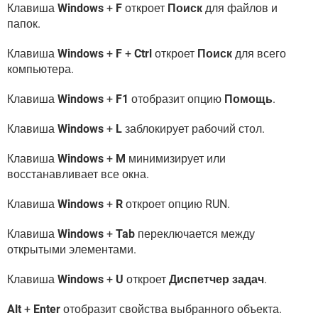
Клавиша
Windows
+
F
откроет
Поиск
для файлов и
папок.
Клавиша
Windows
+
F
+
Ctrl
откроет
Поиск
для всего
компьютера.
Клавиша
Windows
+
F1
отобразит опцию
Помощь
.
Клавиша
Windows
+
L
заблокирует рабочий стол.
Клавиша
Windows
+
M
минимизирует или
восстанавливает все окна.
Клавиша
Windows
+
R
откроет опцию RUN.
Клавиша
Windows
+
Tab
переключается между
открытыми элементами.
Клавиша
Windows
+
U
откроет
Диспетчер задач
.
Alt
+
Enter
отобразит свойства выбранного объекта.