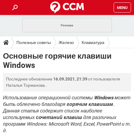
MENU
ГЛАВНАЯ
VPN
WHATSAPP
ПОЛЕЗНЫЕ СОВЕТЫ
Полезные советы
Железо
Клавиатура
INSTAGRAM
FACEBOOK
TIKTOK
TELEGRAM
ЗАГРУЗКИ
Основные горячие клавиши
ИГРЫ
WINDOWS 10
WHATSAPP
INSTAGRAM
Windows
ВКОНТАКТЕ
TIKTOK
ВИДЕО
TELEGRAM
ФОРУМ
FACEBOOK
ИГРЫ
GOOGLE
WHATSAPP
YANDEX
INSTAGRAM
Последнее обновление
16.09.2021, 21:39
от пользователя
WINDOWS 10
TIKTOK
ВКОНТАКТЕ
TELEGRAM
ЭНЦИКЛОПЕДИЯ
FACEBOOK
Наталья Торжанова
.
ИГРЫ
ВИДЕО
WHATSAPP
GOOGLE
INSTAGRAM
WINDOWS 10
TIKTOK
ВКОНТАКТЕ
TELEGRAM
Использование операционной системы
Windows
может
YANDEX
FACEBOOK
ИГРЫ
быть облегчено благодаря
горячим клавишам
.
ВИДЕО
WHATSAPP
GOOGLE
INSTAGRAM
Данная статья содержит список наиболее
WINDOWS 10
ВКОНТАКТЕ
YANDEX
FACEBOOK
ИГРЫ
используемых
сочетаний клавиш
для различных
ВИДЕО
GOOGLE
программ Windows: Microsoft Word, Excel, PowerPoint и т.
WINDOWS 10
ВКОНТАКТЕ
д.
YANDEX