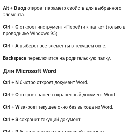
Alt
+
Ввод
откроет параметр свойств для выбранного
элемента.
Ctrl
+
G
откроет инструмент «Перейти к папке» (только в
проводнике Windows 95).
Ctrl
+
A
выберет все элементы в текущем окне.
Backspace
переключится на родительскую папку.
Для Microsoft Word
Ctrl
+
N
быстро откроет документ Word.
Ctrl
+
O
откроет ранее сохраненный документ Word.
Ctrl
+
W
закроет текущее окно без выхода из Word.
Ctrl
+
S
сохранит текущий документ.
Ctrl
+
P
быстро распечатает текущий документ.