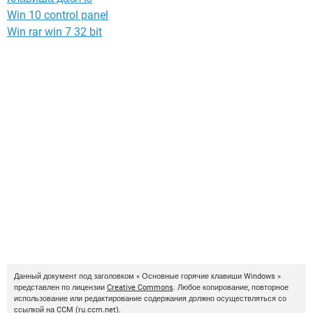
Win 10 control panel
Win rar win 7 32 bit
Данный документ под заголовком « Основные горячие клавиши Windows »
представлен по лицензии
Creative Commons
. Любое копирование, повторное
использование или редактирование содержания должно осуществляться со
ссылкой на
CCM
(
ru.ccm.net
).