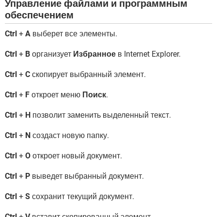
Управление файлами и программным
обеспечением
Ctrl
+
A
выберет все элементы.
Ctrl
+
B
организует
Избранное
в Internet Explorer.
Ctrl
+
C
скопирует выбранный элемент.
Ctrl
+
F
откроет меню
Поиск
.
Ctrl
+
H
позволит заменить выделенный текст.
Ctrl
+
N
создаст новую папку.
Ctrl
+
O
откроет новый документ.
Ctrl
+
P
выведет выбранный документ.
Ctrl
+
S
сохранит текущий документ.
Ctrl
+
V
вставит скопированный элемент.