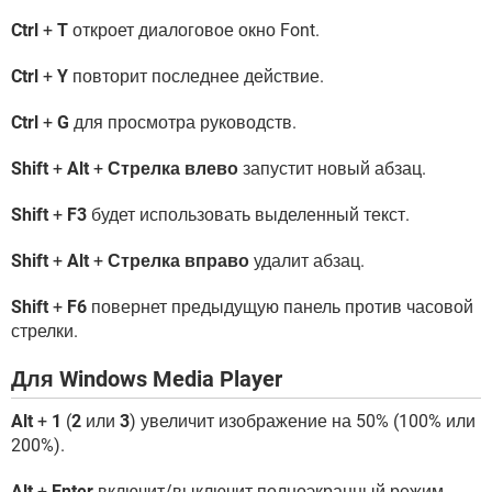
Ctrl
+
T
откроет диалоговое окно Font.
Ctrl
+
Y
повторит последнее действие.
Ctrl
+
G
для просмотра руководств.
Shift
+
Alt
+
Стрелка влево
запустит новый абзац.
Shift
+
F3
будет использовать выделенный текст.
Shift
+
Alt
+
Стрелка вправо
удалит абзац.
Shift
+
F6
повернет предыдущую панель против часовой
стрелки.
Для Windows Media Player
Alt
+
1
(
2
или
3
) увеличит изображение на 50% (100% или
200%).
Alt
+
Enter
включит/выключит полноэкранный режим.