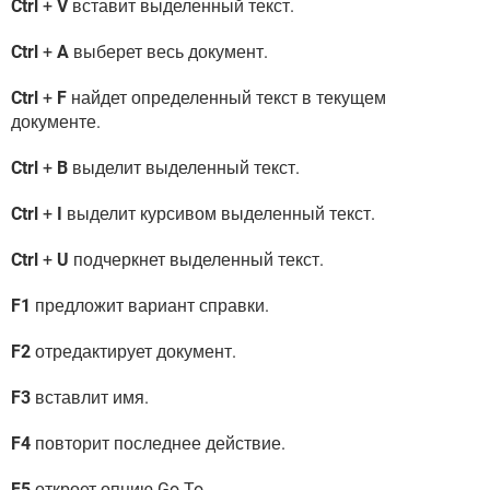
Ctrl
+
V
вставит выделенный текст.
Ctrl
+
A
выберет весь документ.
Ctrl
+
F
найдет определенный текст в текущем
документе.
Ctrl
+
B
выделит выделенный текст.
Ctrl
+
I
выделит курсивом выделенный текст.
Ctrl
+
U
подчеркнет выделенный текст.
F1
предложит вариант справки.
F2
отредактирует документ.
F3
вставлит имя.
F4
повторит последнее действие.
F5
откроет опцию Go To.