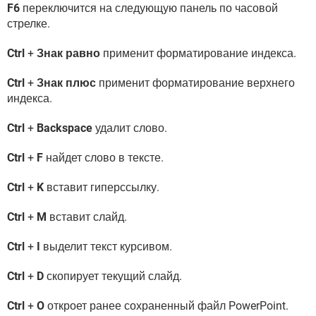
F6
переключится на следующую панель по часовой
стрелке.
Ctrl
+
Знак равно
применит форматирование индекса.
Ctrl
+
Знак плюс
применит форматирование верхнего
индекса.
Ctrl
+
Backspace
удалит слово.
Ctrl
+
F
найдет слово в тексте.
Ctrl
+
K
вставит гиперссылку.
Ctrl
+
M
вставит слайд.
Ctrl
+
I
выделит текст курсивом.
Ctrl
+
D
скопирует текущий слайд.
Ctrl
+
O
откроет ранее сохраненный файл PowerPoint.