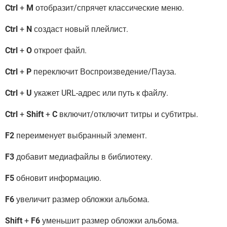
Ctrl
+
M
отобразит/спрячет классические меню.
Ctrl
+
N
создаст новый плейлист.
Ctrl
+
O
откроет файл.
Ctrl
+
P
переключит Воспроизведение/Пауза.
Ctrl
+
U
укажет URL-адрес или путь к файлу.
Ctrl
+
Shift
+
C
включит/отключит титры и субтитры.
F2
переименует выбранный элемент.
F3
добавит медиафайлы в библиотеку.
F5
обновит информацию.
F6
увеличит размер обложки альбома.
Shift
+
F6
уменьшит размер обложки альбома.