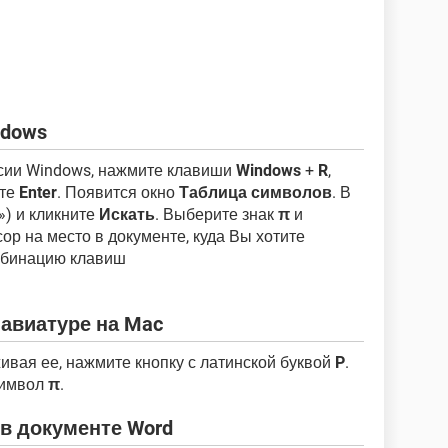
ndows
сии Windows, нажмите клавиши
Windows
+
R
,
те
Enter
. Появится окно
Таблица символов
. В
») и кликните
Искать
. Выберите знак
π
и
сор на место в документе, куда Вы хотите
омбинацию клавиш
лавиатуре на Mac
ивая ее, нажмите кнопку с латинской буквой
P
.
символ
π
.
) в документе Word