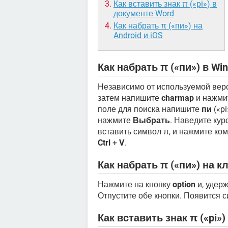
Как вставить знак π («pi») в
документе Word
Как набрать π («пи») на
Android и iOS
Как набрать π («пи») в Wi
Независимо от используемой вер
затем напишите
charmap
и нажми
поле для поиска напишите
пи
(«pi
нажмите
Выбрать
. Наведите кур
вставить символ π, и нажмите к
Ctrl
+
V
.
Как набрать π («пи») на к
Нажмите на кнопку
option
и, удерж
Отпустите обе кнопки. Появится 
Как вставить знак π («pi»