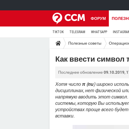
ФОРУМ
ПОЛЕЗН
TIKTOK
TELEGRAM
WHATSAPP
INSTAGRA
Полезные советы
Операцио
Как ввести символ π
Последнее обновление
09.10.2019, 1
Хотя число
π
(
пи
) широко испол
дисциплинах, нет физической ил
напрямую вводить этот символ.
системы, которую Вы используе
устройствах проще всего будет
вставки.