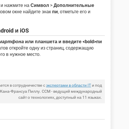
и нажмите на
Символ
>
Дополнительные
овом окне найдите знак
пи
, отметьте его и
droid и iOS
мартфона
или планшета и введите <bold>пи
татов откройте одну из страниц, содержащую
его в нужное место.
ется в сотрудничестве с
экспертами в области IT
и под
 Жана-Франсуа Пиллу. CCM - ведущий международный
сайт о технологиях, доступный на 11 языках.