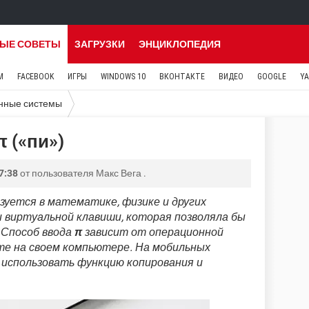
ЫЕ СОВЕТЫ
ЗАГРУЗКИ
ЭНЦИКЛОПЕДИЯ
M
FACEBOOK
ИГРЫ
WINDOWS 10
ВКОНТАКТЕ
ВИДЕО
GOOGLE
Y
нные системы
 («пи»)
7:38
от пользователя
Макс Вега
.
ьзуется в математике, физике и других
и виртуальной клавиши, которая позволяла бы
 Способ ввода
π
зависит от операционной
те на своем компьютере. На мобильных
 использовать функцию копирования и