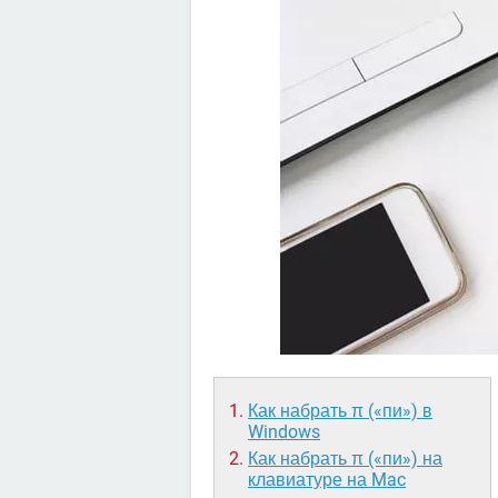
Как набрать π («пи») в
Windows
Как набрать π («пи») на
клавиатуре на Mac