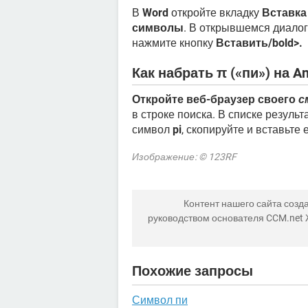
В
Word
откройте вкладку
Вставка
символы
. В открывшемся диалог
нажмите кнопку
Вставить/bold>.
Как набрать π («пи») на An
Откройте веб-браузер своего
с
в строке поиска. В списке резуль
символ
pi
, скопируйте и вставьте 
Изображение: © 123RF
Контент нашего сайта созда
руководством основателя CCM.net
Похожие запросы
Символ пи