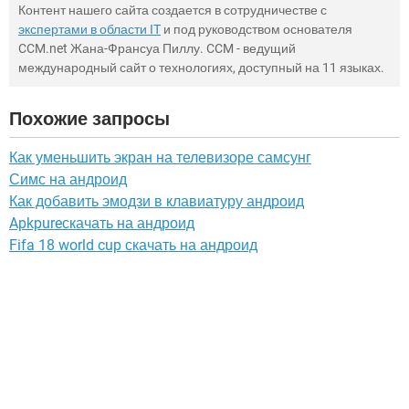
Контент нашего сайта создается в сотрудничестве с
экспертами в области IT
и под руководством основателя
CCM.net Жана-Франсуа Пиллу. CCM - ведущий
международный сайт о технологиях, доступный на 11 языках.
Похожие запросы
Как уменьшить экран на телевизоре самсунг
Симс на андроид
Как добавить эмодзи в клавиатуру андроид
Apkpureскачать на андроид
Fifa 18 world cup скачать на андроид