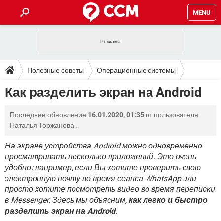
MENU
ГЛАВНАЯ
VPN
WHATSAPP
ПОЛЕЗНЫЕ СОВЕТЫ
Полезные советы
Операционные системы
INSTAGRAM
FACEBOOK
TIKTOK
TELEGRAM
ЗАГРУЗКИ
Как разделить экран на Android
ИГРЫ
WINDOWS 10
WHATSAPP
INSTAGRAM
ВКОНТАКТЕ
TIKTOK
ВИДЕО
TELEGRAM
ФОРУМ
Последнее обновление
16.01.2020, 01:35
от пользователя
FACEBOOK
ИГРЫ
GOOGLE
WHATSAPP
YANDEX
INSTAGRAM
Наталья Торжанова
.
WINDOWS 10
TIKTOK
ВКОНТАКТЕ
TELEGRAM
ЭНЦИКЛОПЕДИЯ
FACEBOOK
ИГРЫ
На экране устройства Android можно одновременно
ВИДЕО
WHATSAPP
GOOGLE
INSTAGRAM
просматривать несколько приложений. Это очень
WINDOWS 10
TIKTOK
ВКОНТАКТЕ
TELEGRAM
YANDEX
FACEBOOK
ИГРЫ
удобно: например, если Вы хотите проверить свою
ВИДЕО
WHATSAPP
GOOGLE
INSTAGRAM
электронную почту во время сеанса WhatsApp или
WINDOWS 10
ВКОНТАКТЕ
просто хотите посмотреть видео во время переписки
YANDEX
FACEBOOK
ИГРЫ
в Messenger. Здесь мы объясним,
ВИДЕО
GOOGLE
как легко и быстро
WINDOWS 10
ВКОНТАКТЕ
разделить экран на Android
.
YANDEX