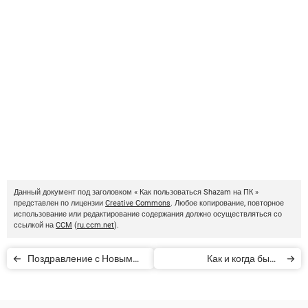
Данный документ под заголовком « Как пользоваться Shazam на ПК »
представлен по лицензии
Creative Commons
. Любое копирование, повторное
использование или редактирование содержания должно осуществляться со
ссылкой на
CCM
(
ru.ccm.net
).
Поздравление с Новым
Как и когда было
годом 2022 онлайн
отправлено первое
электронное письмо