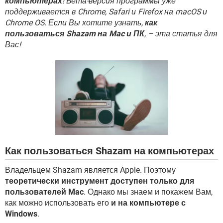
компьютерах
! Бета-версия программы уже
ВИДЕО
GOOGLE
поддерживается в Chrome, Safari и Firefox на macOS и
YANDEX
Chrome OS. Если Вы хотите узнать,
как
пользоваться Shazam на Mac и ПК
, – эта статья для
Вас!
Как пользоваться Shazam на компьютерах
Владельцем Shazam является Apple. Поэтому
теоретически инструмент доступен только для
пользователей Mac
. Однако мы знаем и покажем Вам,
как можно использовать его
и на компьютере с
Windows
.