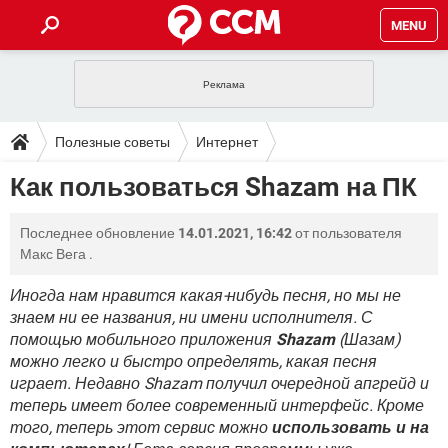
MENU
ГЛАВНАЯ
VPN
WHATSAPP
ПОЛЕЗНЫЕ СОВЕТЫ
Полезные советы
Интернет
INSTAGRAM
FACEBOOK
TIKTOK
TELEGRAM
ЗАГРУЗКИ
Как пользоваться Shazam на ПК
ИГРЫ
WINDOWS 10
WHATSAPP
INSTAGRAM
ВКОНТАКТЕ
TIKTOK
ВИДЕО
TELEGRAM
ФОРУМ
Последнее обновление
14.01.2021, 16:42
от пользователя
FACEBOOK
ИГРЫ
GOOGLE
WHATSAPP
YANDEX
INSTAGRAM
Макс Вега
.
WINDOWS 10
TIKTOK
ВКОНТАКТЕ
TELEGRAM
ЭНЦИКЛОПЕДИЯ
FACEBOOK
ИГРЫ
Иногда нам нравится какая-нибудь песня, но мы не
ВИДЕО
WHATSAPP
GOOGLE
INSTAGRAM
знаем ни ее названия, ни имени исполнителя. С
WINDOWS 10
TIKTOK
ВКОНТАКТЕ
TELEGRAM
YANDEX
FACEBOOK
ИГРЫ
помощью мобильного приложения
Shazam
(Шазам)
ВИДЕО
WHATSAPP
GOOGLE
INSTAGRAM
можно легко и быстро определять, какая песня
WINDOWS 10
ВКОНТАКТЕ
играет. Недавно Shazam получил очередной апгрейд и
YANDEX
FACEBOOK
ИГРЫ
теперь имеет более современный интерфейс. Кроме
ВИДЕО
GOOGLE
WINDOWS 10
ВКОНТАКТЕ
того, теперь этот сервис можно
использовать и на
YANDEX