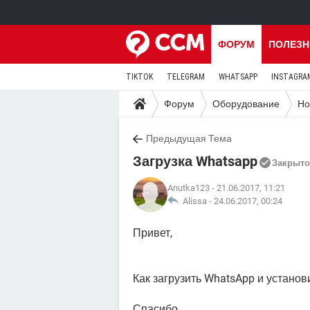
ФОРУМ
ПОЛЕЗН
TIKTOK
TELEGRAM
WHATSAPP
INSTAGRA
Форум
Оборудование
Но
Предыдущая Тема
Загрузка Whatsapp
Закрыто
Anutka123
- 21.06.2017, 11:21
Alissa -
24.06.2017, 00:24
Привет,
Как загрузить WhatsApp и установи
Спасибо