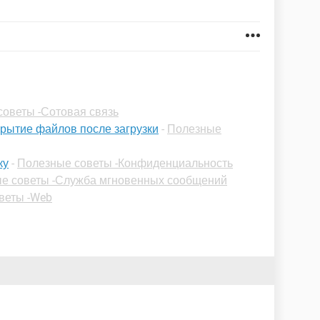
оветы -Сотовая связь
крытие файлов после загрузки
-
Полезные
ку
-
Полезные советы -Конфиденциальность
е советы -Служба мгновенных сообщений
веты -Web