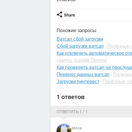
Share
Похожие запросы:
Ватсап сбой загрузки
Сбой загрузки ватсап
-
Полезные с
Как отключить автоматическое от
советы -Google Chrome
Как проверить ватсап на прослуш
Перенос данных ватсап
-
Полезны
Загрузки пинтерест
-
Полезные со
1 ответов
ОТВЕТИТЬ 1 / 1
Alissa