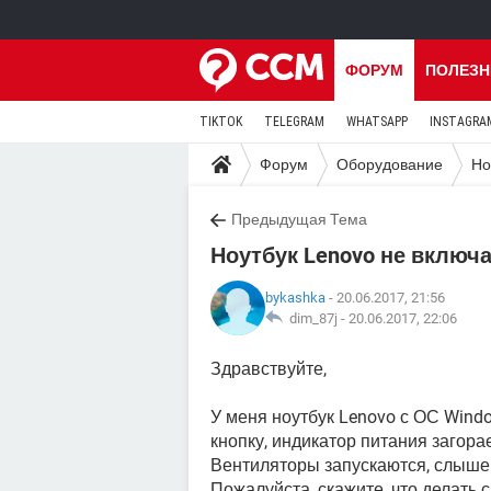
ФОРУМ
ПОЛЕЗН
TIKTOK
TELEGRAM
WHATSAPP
INSTAGRA
Форум
Оборудование
Но
Предыдущая Тема
Ноутбук Lenovo не включ
bykashka
- 20.06.2017, 21:56
dim_87j -
20.06.2017, 22:06
Здравствуйте,
У меня ноутбук Lenovo с ОС Windo
кнопку, индикатор питания загорае
Вентиляторы запускаются, слышен
Пожалуйста, скажите, что делать 