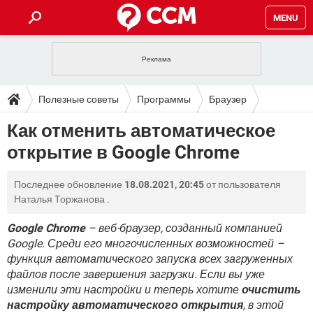
MENU
ГЛАВНАЯ
VPN
WHATSAPP
ПОЛЕЗНЫЕ СОВЕТЫ
Полезные советы
Программы
Браузер
INSTAGRAM
FACEBOOK
TIKTOK
TELEGRAM
ЗАГРУЗКИ
Как отменить автоматическое
Google Chrome
ИГРЫ
WINDOWS 10
WHATSAPP
INSTAGRAM
открытие в Google Chrome
ВКОНТАКТЕ
TIKTOK
ВИДЕО
TELEGRAM
ФОРУМ
FACEBOOK
ИГРЫ
GOOGLE
WHATSAPP
YANDEX
INSTAGRAM
Последнее обновление
18.08.2021, 20:45
от пользователя
WINDOWS 10
TIKTOK
ВКОНТАКТЕ
TELEGRAM
ЭНЦИКЛОПЕДИЯ
FACEBOOK
Наталья Торжанова
.
ИГРЫ
ВИДЕО
WHATSAPP
GOOGLE
INSTAGRAM
WINDOWS 10
TIKTOK
ВКОНТАКТЕ
TELEGRAM
Google Chrome
– веб-браузер, созданный компанией
YANDEX
FACEBOOK
ИГРЫ
Google. Среди его многочисленных возможностей –
ВИДЕО
WHATSAPP
GOOGLE
INSTAGRAM
функция автоматического запуска всех загруженных
WINDOWS 10
ВКОНТАКТЕ
YANDEX
FACEBOOK
ИГРЫ
файлов после завершения загрузки. Если вы уже
ВИДЕО
GOOGLE
изменили эти настройки и теперь хотите
очистить
WINDOWS 10
ВКОНТАКТЕ
настройку автоматического открытия
, в этой
YANDEX