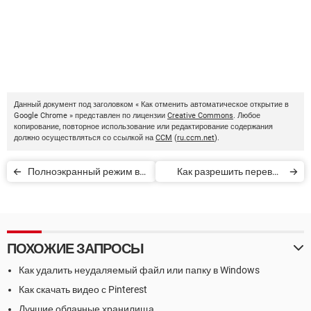
Данный документ под заголовком « Как отменить автоматическое открытие в
Google Chrome » представлен по лицензии
Creative Commons
. Любое
копирование, повторное использование или редактирование содержания
должно осуществляться со ссылкой на
CCM
(
ru.ccm.net
).
Полноэкранный режим в
Как разрешить перевод
Google Chrome
веб-страниц в Google
Chrome для Android
ПОХОЖИЕ ЗАПРОСЫ
Как удалить неудаляемый файл или папку в Windows
Как скачать видео с Pinterest
Лучшие облачные хранилища