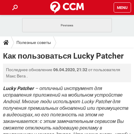
MENU
ГЛАВНАЯ
VPN
WHATSAPP
ПОЛЕЗНЫЕ СОВЕТЫ
Полезные советы
INSTAGRAM
FACEBOOK
TIKTOK
TELEGRAM
ЗАГРУЗКИ
Как пользоваться Lucky Patcher
ИГРЫ
WINDOWS 10
WHATSAPP
INSTAGRAM
ВКОНТАКТЕ
TIKTOK
ВИДЕО
TELEGRAM
ФОРУМ
Последнее обновление
06.04.2020, 21:32
от пользователя
FACEBOOK
ИГРЫ
GOOGLE
WHATSAPP
YANDEX
INSTAGRAM
Макс Вега
.
WINDOWS 10
TIKTOK
ВКОНТАКТЕ
TELEGRAM
ЭНЦИКЛОПЕДИЯ
FACEBOOK
ИГРЫ
Lucky Patcher
– отличный инструмент для
ВИДЕО
WHATSAPP
GOOGLE
INSTAGRAM
исправления приложений на мобильном устройстве
WINDOWS 10
TIKTOK
ВКОНТАКТЕ
TELEGRAM
YANDEX
FACEBOOK
ИГРЫ
Android. Многие люди используют Lucky Patcher для
ВИДЕО
WHATSAPP
GOOGLE
INSTAGRAM
получения премиальных обновлений или преимуществ
WINDOWS 10
ВКОНТАКТЕ
в видеоиграх, но его полезность на этом не
YANDEX
FACEBOOK
ИГРЫ
заканчивается: с этим замечательным сервисом Вы
ВИДЕО
GOOGLE
WINDOWS 10
ВКОНТАКТЕ
сможете отключить надоевшую рекламу в
YANDEX