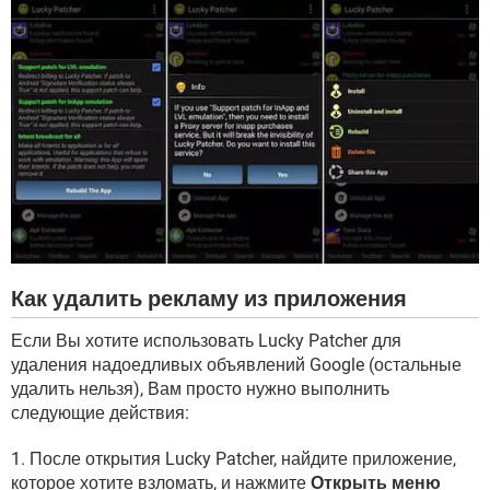
Как удалить рекламу из приложения
Если Вы хотите использовать Lucky Patcher для
удаления надоедливых объявлений Google (остальные
удалить нельзя), Вам просто нужно выполнить
следующие действия:
1. После открытия Lucky Patcher, найдите приложение,
которое хотите взломать, и нажмите
Открыть меню