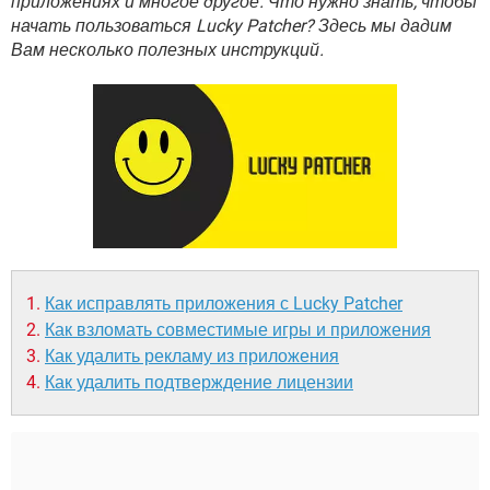
приложениях и многое другое. Что нужно знать, чтобы
ВИДЕО
GOOGLE
начать пользоваться Lucky Patcher? Здесь мы дадим
YANDEX
Вам несколько полезных инструкций.
Как исправлять приложения с Lucky Patcher
Как взломать совместимые игры и приложения
Как удалить рекламу из приложения
Как удалить подтверждение лицензии