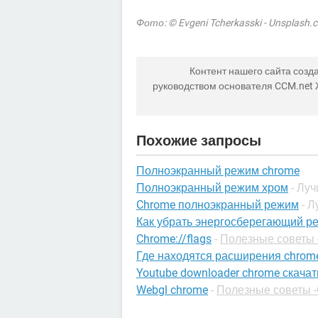
Фото: © Evgeni Tcherkasski - Unsplash.
Контент нашего сайта созда
руководством основателя CCM.net
Похожие запросы
Полноэкранный режим chrome
Полноэкранный режим хром
- Лу
Chrome полноэкранный режим
- 
Как убрать энергосберегающий ре
Chrome://flags
-
Полезные советы 
Где находятся расширения chrom
Youtube downloader chrome скачат
Webgl chrome
-
Полезные советы -