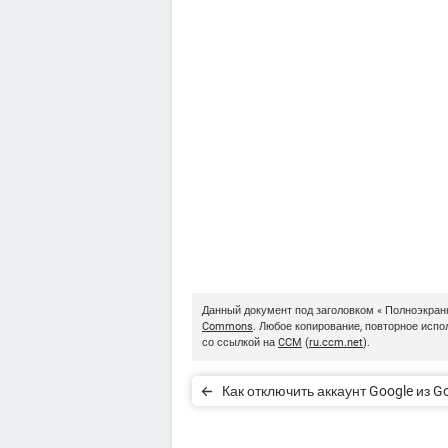
Данный документ под заголовком « Полноэкран
Commons
. Любое копирование, повторное исп
со ссылкой на
CCM
(
ru.ccm.net
).
Как отключить аккаунт Google из G
Chrome