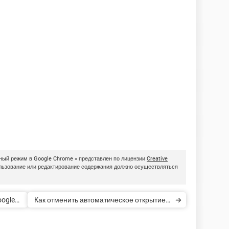
ный режим в Google Chrome » представлен по лицензии
Creative
ользование или редактирование содержания должно осуществляться
oogle
Как отменить автоматическое открытие в
Google Chrome