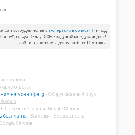
com
ется в сотрудничестве с
экспертами в области IT
и под
 Жана-Франсуа Пиллу. CCM - ведущий международный
сайт о технологиях, доступный на 11 языках.
чшие ответы
Лучшие ответы
жим на мониторе lg
-
Оборудование Форум
-Google
e
-
Полезные советы -Google Chrome
ь бесплатно
-
Загрузки - Безопасность
Google Chrome