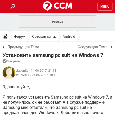
MENU
ГЛАВНАЯ
VPN
WHATSAPP
ПОЛЕЗНЫЕ СОВЕТЫ
Форум
Сотовая связь
Android
INSTAGRAM
FACEBOOK
TIKTOK
TELEGRAM
ЗАГРУЗКИ
Предыдущая Тема
Следующая Тема
ИГРЫ
WINDOWS 10
WHATSAPP
INSTAGRAM
Установить samsung pc suit на Windows 7
ВКОНТАКТЕ
TIKTOK
ВИДЕО
TELEGRAM
ФОРУМ
FACEBOOK
ИГРЫ
Закрыто
GOOGLE
WHATSAPP
YANDEX
INSTAGRAM
WINDOWS 10
TIKTOK
ВКОНТАКТЕ
TELEGRAM
slaventiy
- 14.06.2017, 21:13
ЭНЦИКЛОПЕДИЯ
FACEBOOK
ИГРЫ
Vetlik -
21.06.2017, 10:10
ВИДЕО
WHATSAPP
GOOGLE
INSTAGRAM
WINDOWS 10
TIKTOK
ВКОНТАКТЕ
TELEGRAM
YANDEX
FACEBOOK
ИГРЫ
Здравствуйте,
ВИДЕО
WHATSAPP
GOOGLE
INSTAGRAM
WINDOWS 10
ВКОНТАКТЕ
Я попытался установить Samsung pc suit на Windows 7, и
YANDEX
FACEBOOK
ИГРЫ
не получилось, он не работает. А в службе поддержки
ВИДЕО
GOOGLE
Samsung мне ответили, что Samsung pc suit не
WINDOWS 10
ВКОНТАКТЕ
предназначен для Windows 7. Действительно ничего
YANDEX