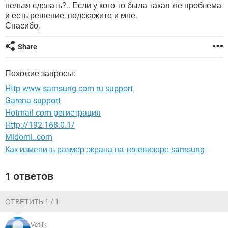
ВИДЕО
GOOGLE
нельзя сделать?.. Если у кого-то была такая же проблема
и есть решение, подскажите и мне.
YANDEX
Спасибо,
Share
Похожие запросы:
Http www samsung com ru support
Garena support
Hotmail com регистрация
Http://192.168.0.1/
Midomi..com
Как изменить размер экрана на телевизоре samsung
1 ответов
ОТВЕТИТЬ 1 / 1
Vetlik