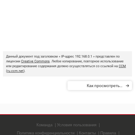
Данный документ под заголовком « IP-адрес 192.168.0.1 » представлен по
лицензии
Creative Commons
. Любое копирование, повторное использование
или редактирование содержания должно осуществляться со ссылкой на
CCM
(
ru.ccm.net
).
Как просмотреть и
изменить мой IP-адрес
Команда
Условия пользования
Политика конфиденциальности
Контакты
Правила