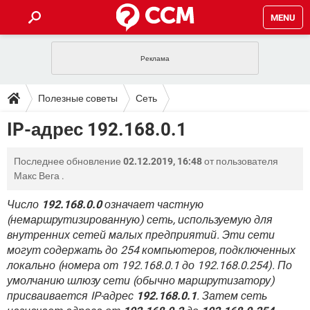
MENU
ГЛАВНАЯ
VPN
WHATSAPP
ПОЛЕЗНЫЕ СОВЕТЫ
Полезные советы
Сеть
INSTAGRAM
FACEBOOK
TIKTOK
TELEGRAM
ЗАГРУЗКИ
IP-адрес 192.168.0.1
ИГРЫ
WINDOWS 10
WHATSAPP
INSTAGRAM
ВКОНТАКТЕ
TIKTOK
ВИДЕО
TELEGRAM
ФОРУМ
Последнее обновление
02.12.2019, 16:48
от пользователя
FACEBOOK
ИГРЫ
GOOGLE
WHATSAPP
YANDEX
INSTAGRAM
Макс Вега
.
WINDOWS 10
TIKTOK
ВКОНТАКТЕ
TELEGRAM
ЭНЦИКЛОПЕДИЯ
FACEBOOK
ИГРЫ
Число
192.168.0.0
означает частную
ВИДЕО
WHATSAPP
GOOGLE
INSTAGRAM
(немаршрутизированную) сеть, используемую для
WINDOWS 10
TIKTOK
ВКОНТАКТЕ
TELEGRAM
YANDEX
FACEBOOK
ИГРЫ
внутренних сетей малых предприятий. Эти сети
ВИДЕО
WHATSAPP
GOOGLE
INSTAGRAM
могут содержать до 254 компьютеров, подключенных
WINDOWS 10
ВКОНТАКТЕ
локально (номера от 192.168.0.1 до 192.168.0.254). По
YANDEX
FACEBOOK
ИГРЫ
умолчанию шлюзу сети (обычно маршрутизатору)
ВИДЕО
GOOGLE
WINDOWS 10
ВКОНТАКТЕ
присваивается IP-адрес
192.168.0.1
. Затем сеть
YANDEX