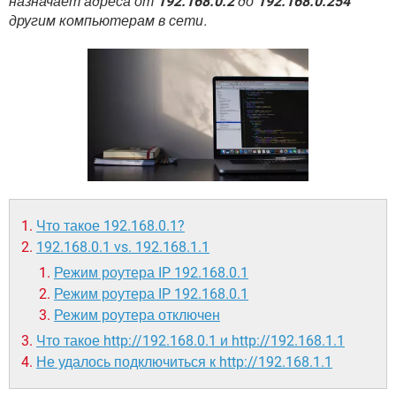
назначает адреса от
192.168.0.2
до
192.168.0.254
ВИДЕО
GOOGLE
другим компьютерам в сети.
YANDEX
Что такое 192.168.0.1?
192.168.0.1 vs. 192.168.1.1
Режим роутера IP 192.168.0.1
Режим роутера IP 192.168.0.1
Режим роутера отключен
Что такое
http://192.168.0.1
и
http://192.168.1.1
Не удалось подключиться к
http://192.168.1.1