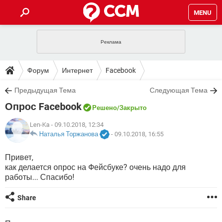
MENU
ГЛАВНАЯ
VPN
WHATSAPP
ПОЛЕЗНЫЕ СОВЕТЫ
Форум
Интернет
Facebook
INSTAGRAM
FACEBOOK
TIKTOK
TELEGRAM
ЗАГРУЗКИ
Предыдущая Тема
Следующая Тема
ИГРЫ
WINDOWS 10
WHATSAPP
INSTAGRAM
Опрос Facebook
ВКОНТАКТЕ
TIKTOK
ВИДЕО
TELEGRAM
Решено
/Закрыто
ФОРУМ
FACEBOOK
ИГРЫ
GOOGLE
WHATSAPP
YANDEX
INSTAGRAM
Len-Ka
- 09.10.2018, 12:34
WINDOWS 10
TIKTOK
ВКОНТАКТЕ
TELEGRAM
Наталья Торжанова
-
09.10.2018, 16:55
ЭНЦИКЛОПЕДИЯ
FACEBOOK
ИГРЫ
ВИДЕО
WHATSAPP
GOOGLE
INSTAGRAM
Привет,
WINDOWS 10
TIKTOK
ВКОНТАКТЕ
TELEGRAM
как делается опрос на Фейсбуке? очень надо для
YANDEX
FACEBOOK
ИГРЫ
ВИДЕО
WHATSAPP
GOOGLE
INSTAGRAM
работы... Спасибо!
WINDOWS 10
ВКОНТАКТЕ
YANDEX
FACEBOOK
ИГРЫ
Share
ВИДЕО
GOOGLE
WINDOWS 10
ВКОНТАКТЕ
YANDEX