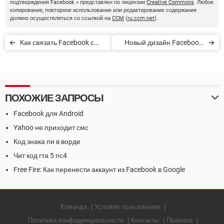
подтверждения Facebook » представлен по лицензии
Creative Commons
. Любое
копирование, повторное использование или редактирование содержания
должно осуществляться со ссылкой на
CCM
(
ru.ccm.net
).
Как связать Facebook с
Новый дизайн Facebook:
Instagram
как включить и
пользоваться
ПОХОЖИЕ ЗАПРОСЫ
Facebook для Android
Yahoo не приходит смс
Код знака пи в ворде
Чит код гта 5 пс4
Free Fire: Как перенести аккаунт из Facebook в Google
Команда
Условия пользования
Политика конфиденциальности
Контакты
Правила