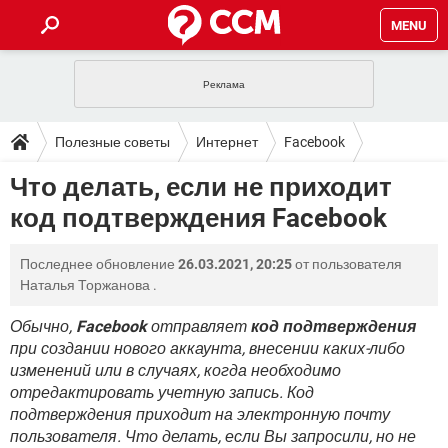
MENU
ГЛАВНАЯ
VPN
WHATSAPP
ПОЛЕЗНЫЕ СОВЕТЫ
Полезные советы
Интернет
Facebook
INSTAGRAM
FACEBOOK
TIKTOK
TELEGRAM
ЗАГРУЗКИ
Что делать, если не приходит
ИГРЫ
WINDOWS 10
WHATSAPP
INSTAGRAM
код подтверждения Facebook
ВКОНТАКТЕ
TIKTOK
ВИДЕО
TELEGRAM
ФОРУМ
FACEBOOK
ИГРЫ
GOOGLE
WHATSAPP
YANDEX
INSTAGRAM
Последнее обновление
26.03.2021, 20:25
от пользователя
WINDOWS 10
TIKTOK
ВКОНТАКТЕ
TELEGRAM
ЭНЦИКЛОПЕДИЯ
FACEBOOK
Наталья Торжанова
.
ИГРЫ
ВИДЕО
WHATSAPP
GOOGLE
INSTAGRAM
WINDOWS 10
TIKTOK
ВКОНТАКТЕ
TELEGRAM
Обычно,
Facebook
отправляет
код подтверждения
YANDEX
FACEBOOK
ИГРЫ
при создании нового аккаунта, внесении каких-либо
ВИДЕО
WHATSAPP
GOOGLE
INSTAGRAM
изменений или в случаях, когда необходимо
WINDOWS 10
ВКОНТАКТЕ
YANDEX
FACEBOOK
ИГРЫ
отредактировать учетную запись. Код
ВИДЕО
GOOGLE
подтверждения приходит на электронную почту
WINDOWS 10
ВКОНТАКТЕ
пользователя. Что делать, если Вы запросили, но не
YANDEX