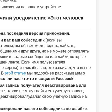
еседника.
риложения на вашем устройстве.
учили уведомление «Этот человек
ена последняя версия приложения
.
ли вас ваш собеседник
(если вы
телем, вы оба сможете видеть, лайкать,
бщениями друг друга, но не можете отправлять
ищите старые сообщения или лайки, которые
ашей ленте. Если имя пользователя
е серым) и кликабельно, это означает, что вы не
. В
этой статье
мы подробнее рассказываем о
вал ли вас кто-то в соцсети Facebook
.
ная запись получателя деактивирована или
зья также не могут найти его учетную запись,
деактивировал/удалил свою учетную запись на
локировали вашего собеседника по ошибке
.