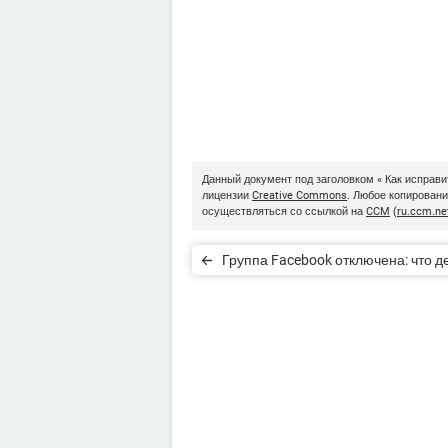
Данный документ под заголовком « Как исправи
лицензии
Creative Commons
. Любое копирован
осуществляться со ссылкой на
CCM
(
ru.ccm.ne
Группа Facebook отключена: что д