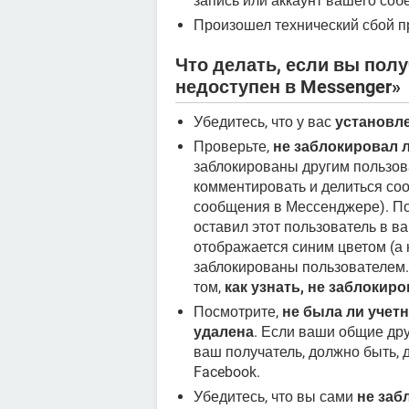
запись или аккаунт вашего соб
Произошел технический сбой п
Что делать, если вы пол
недоступен в Messenger»
Убедитесь, что у вас
установл
Проверьте,
не заблокировал 
заблокированы другим пользова
комментировать и делиться соо
сообщения в Мессенджере). По
оставил этот пользователь в в
отображается синим цветом (а н
заблокированы пользователем
том,
как узнать, не заблокиро
Посмотрите,
не была ли учет
удалена
. Если ваши общие дру
ваш получатель, должно быть, 
Facebook.
Убедитесь, что вы сами
не заб