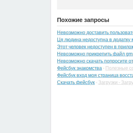
Похожие запросы
Невозможно доставить пользоват
Ця людина недоступна в додатку
Этот человек недоступен в прило
Невозможно прикрепить файл gma
Невозможно скачать попросите о
Фейсбук знакомства
-
Полезные со
Фейсбук вход моя страница восст
Скачать фейсбук
-
Загрузки - Загр