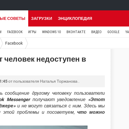
ЫЕ СОВЕТЫ
ЗАГРУЗКИ
ЭНЦИКЛОПЕДИЯ
M
FACEBOOK
ИГРЫ
WINDOWS 10
ВКОНТАКТЕ
ВИДЕО
GOOGLE
Y
Facebook
т человек недоступен в
1:45
от пользователя
Наталья Торжанова
.
 сообщение другому человеку пользователи
ok Messenger
получают уведомление
«Этот
джере»
и не могут связаться с ним. Здесь мы
ы
этой проблемы и посоветуем,
что можно