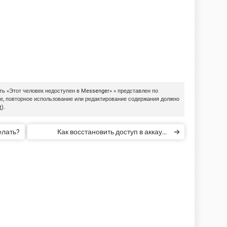
ть «Этот человек недоступен в Messenger» » представлен по
ие, повторное использование или редактирование содержания должно
t
).
елать?
Как восстановить доступ в аккаунт
Facebook