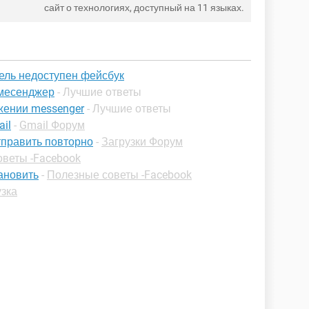
сайт о технологиях, доступный на 11 языках.
ель недоступен фейсбук
 месенджер
- Лучшие ответы
жении messenger
- Лучшие ответы
il
-
Gmail Форум
тправить повторно
-
Загрузки Форум
веты -Facebook
ановить
-
Полезные советы -Facebook
узка