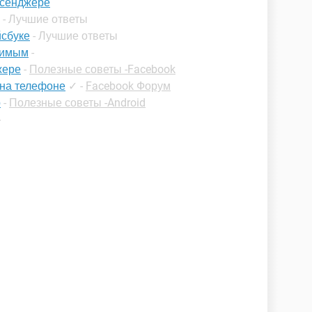
ссенджере
- Лучшие ответы
йсбуке
- Лучшие ответы
димым
-
жере
-
Полезные советы -Facebook
 на телефоне
✓
-
Facebook Форум
р
-
Полезные советы -Android
-