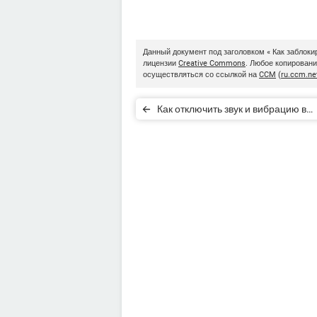
Данный документ под заголовком « Как заблоки
лицензии
Creative Commons
. Любое копирован
осуществляться со ссылкой на
CCM
(
ru.ccm.ne
Как отключить звук и вибрацию в
Facebook Messenger