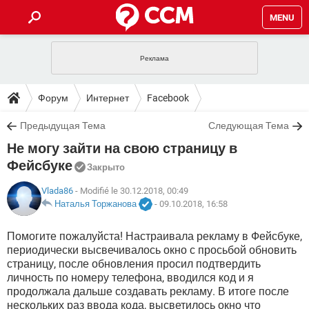
MENU
ГЛАВНАЯ
VPN
WHATSAPP
ПОЛЕЗНЫЕ СОВЕТЫ
Форум
Интернет
Facebook
INSTAGRAM
FACEBOOK
TIKTOK
TELEGRAM
ЗАГРУЗКИ
Предыдущая Тема
Следующая Тема
ИГРЫ
WINDOWS 10
WHATSAPP
INSTAGRAM
Не могу зайти на свою страницу в
ВКОНТАКТЕ
TIKTOK
ВИДЕО
TELEGRAM
ФОРУМ
FACEBOOK
ИГРЫ
Фейсбуке
Закрыто
GOOGLE
WHATSAPP
YANDEX
INSTAGRAM
WINDOWS 10
TIKTOK
ВКОНТАКТЕ
TELEGRAM
Vlada86
- Modifié le 30.12.2018, 00:49
ЭНЦИКЛОПЕДИЯ
FACEBOOK
ИГРЫ
Наталья Торжанова
-
09.10.2018, 16:58
ВИДЕО
WHATSAPP
GOOGLE
INSTAGRAM
WINDOWS 10
TIKTOK
ВКОНТАКТЕ
TELEGRAM
YANDEX
FACEBOOK
ИГРЫ
Помогите пожалуйста! Настраивала рекламу в Фейсбуке,
ВИДЕО
WHATSAPP
GOOGLE
INSTAGRAM
периодически высвечивалось окно с просьбой обновить
WINDOWS 10
ВКОНТАКТЕ
страницу, после обновления просил подтвердить
YANDEX
FACEBOOK
ИГРЫ
личность по номеру телефона, вводился код и я
ВИДЕО
GOOGLE
продолжала дальше создавать рекламу. В итоге после
WINDOWS 10
ВКОНТАКТЕ
YANDEX
нескольких раз ввода кода, высветилось окно что