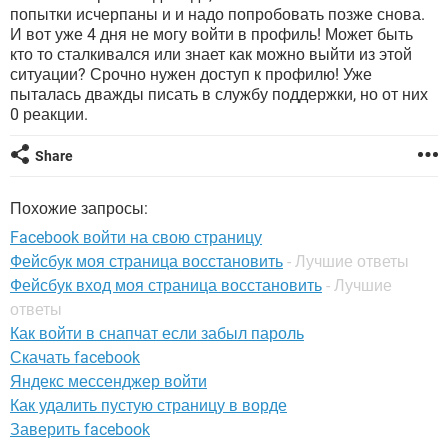
ВИДЕО
GOOGLE
попытки исчерпаны и и надо попробовать позже снова.
И вот уже 4 дня не могу войти в профиль! Может быть
YANDEX
кто то сталкивался или знает как можно выйти из этой
ситуации? Срочно нужен доступ к профилю! Уже
пыталась дважды писать в службу поддержки, но от них
0 реакции.
Share
Похожие запросы:
Facebook войти на свою страницу
Фейсбук моя страница восстановить
- Лучшие ответы
Фейсбук вход моя страница восстановить
- Лучшие
ответы
Как войти в снапчат если забыл пароль
Скачать facebook
Яндекс мессенджер войти
Как удалить пустую страницу в ворде
Заверить facebook