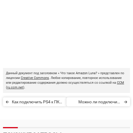
Данный документ под заголовком « Что такое Amazon Luna? » представлен по
лицензии
Creative Commons
. Любое копирование, повторное использование
или редактирование содержания должно осуществляться со ссылкой на
CCM
(
ru.ccm.net
).
Как подключить PS4 к ПК
Можно ли подключить
или Mac и играть
контроллер PS4 к PS5
удаленно