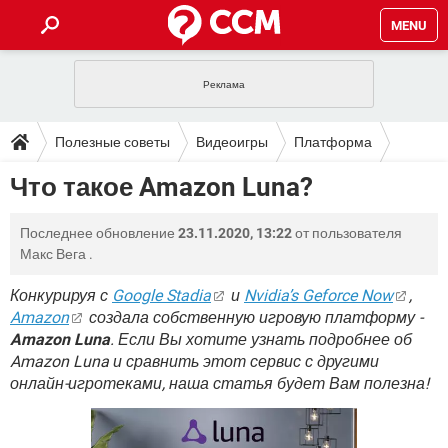
MENU
ГЛАВНАЯ
VPN
WHATSAPP
ПОЛЕЗНЫЕ СОВЕТЫ
Полезные советы
Видеоигры
Платформа
INSTAGRAM
FACEBOOK
TIKTOK
TELEGRAM
ЗАГРУЗКИ
Что такое Amazon Luna?
ИГРЫ
WINDOWS 10
WHATSAPP
INSTAGRAM
ВКОНТАКТЕ
TIKTOK
ВИДЕО
TELEGRAM
ФОРУМ
Последнее обновление
23.11.2020, 13:22
от пользователя
FACEBOOK
ИГРЫ
GOOGLE
WHATSAPP
YANDEX
INSTAGRAM
Макс Вега
.
WINDOWS 10
TIKTOK
ВКОНТАКТЕ
TELEGRAM
ЭНЦИКЛОПЕДИЯ
FACEBOOK
ИГРЫ
Конкурируя с
Google Stadia
и
Nvidia’s Geforce Now
,
ВИДЕО
WHATSAPP
GOOGLE
INSTAGRAM
Amazon
создала собственную игровую платформу -
WINDOWS 10
TIKTOK
ВКОНТАКТЕ
TELEGRAM
YANDEX
FACEBOOK
ИГРЫ
Amazon Luna
. Если Вы хотите узнать подробнее об
ВИДЕО
WHATSAPP
GOOGLE
INSTAGRAM
Amazon Luna и сравнить этот сервис с другими
WINDOWS 10
ВКОНТАКТЕ
онлайн-игротеками, наша статья будет Вам полезна!
YANDEX
FACEBOOK
ИГРЫ
ВИДЕО
GOOGLE
WINDOWS 10
ВКОНТАКТЕ
YANDEX