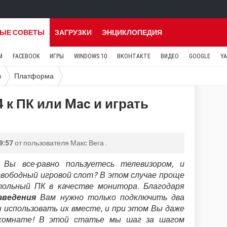
ЫЕ СОВЕТЫ
ЗАГРУЗКИ
ЭНЦИКЛОПЕДИЯ
M
FACEBOOK
ИГРЫ
WINDOWS 10
ВКОНТАКТЕ
ВИДЕО
GOOGLE
Y
ы
Платформа
 к ПК или Mac и играть
9:57
от пользователя
Макс Вега
.
 Вы все-равно пользуетесь телевизором, и
свободный игровой слот? В этом случае проще
тольный ПК в качестве монитора. Благодаря
зведения
Вам нужно только подключить два
 использовать их вместе, и при этом Вы даже
 комнате! В этой статье мы шаг за шагом