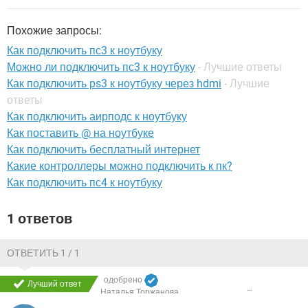
ВИДЕО
GOOGLE
YANDEX
Похожие запросы:
Как подключить пс3 к ноутбуку
Можно ли подключить пс3 к ноутбуку
- Лучшие ответы
Как подключить ps3 к ноутбуку через hdmi
- Лучшие
ответы
Как подключить аирподс к ноутбуку
Как поставить @ на ноутбуке
Как подключить бесплатный интернет
Какие контроллеры можно подключить к пк?
Как подключить пс4 к ноутбуку
1 ответов
ОТВЕТИТЬ 1 / 1
одобрено
Лучший ответ
Наталья Торжанова