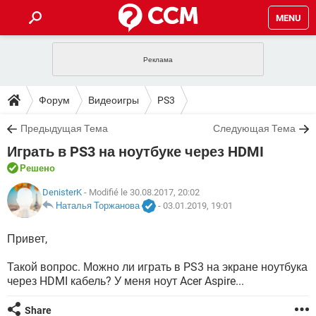
MENU
ГЛАВНАЯ
VPN
WHATSAPP
ПОЛЕЗНЫЕ СОВЕТЫ
Форум
Видеоигры
PS3
INSTAGRAM
FACEBOOK
TIKTOK
TELEGRAM
ЗАГРУЗКИ
Предыдущая Тема
Следующая Тема
ИГРЫ
WINDOWS 10
WHATSAPP
INSTAGRAM
Играть в PS3 на ноутбуке через HDMI
ВКОНТАКТЕ
TIKTOK
ВИДЕО
TELEGRAM
ФОРУМ
FACEBOOK
ИГРЫ
Решено
GOOGLE
WHATSAPP
YANDEX
INSTAGRAM
WINDOWS 10
TIKTOK
ВКОНТАКТЕ
TELEGRAM
DenisterK
- Modifié le 30.08.2017, 20:02
ЭНЦИКЛОПЕДИЯ
FACEBOOK
ИГРЫ
Наталья Торжанова
-
03.01.2019, 19:01
ВИДЕО
WHATSAPP
GOOGLE
INSTAGRAM
WINDOWS 10
TIKTOK
ВКОНТАКТЕ
TELEGRAM
YANDEX
FACEBOOK
ИГРЫ
Привет,
ВИДЕО
WHATSAPP
GOOGLE
INSTAGRAM
WINDOWS 10
ВКОНТАКТЕ
Такой вопрос. Можно ли играть в PS3 на экране ноутбука
YANDEX
FACEBOOK
ИГРЫ
через HDMI кабель? У меня ноут Acer Aspire...
ВИДЕО
GOOGLE
WINDOWS 10
ВКОНТАКТЕ
YANDEX
Share