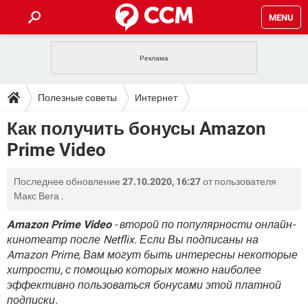
MENU
ГЛАВНАЯ
VPN
WHATSAPP
ПОЛЕЗНЫЕ СОВЕТЫ
Полезные советы
Интернет
INSTAGRAM
FACEBOOK
TIKTOK
TELEGRAM
ЗАГРУЗКИ
Как получить бонусы Amazon
ИГРЫ
WINDOWS 10
WHATSAPP
INSTAGRAM
Prime Video
ВКОНТАКТЕ
TIKTOK
ВИДЕО
TELEGRAM
ФОРУМ
FACEBOOK
ИГРЫ
GOOGLE
WHATSAPP
YANDEX
INSTAGRAM
Последнее обновление
27.10.2020, 16:27
от пользователя
WINDOWS 10
TIKTOK
ВКОНТАКТЕ
TELEGRAM
ЭНЦИКЛОПЕДИЯ
FACEBOOK
Макс Вега
.
ИГРЫ
ВИДЕО
WHATSAPP
GOOGLE
INSTAGRAM
WINDOWS 10
TIKTOK
ВКОНТАКТЕ
TELEGRAM
Amazon Prime Video
- второй по популярности онлайн-
YANDEX
FACEBOOK
ИГРЫ
кинотеатр после Netflix. Если Вы подписаны на
ВИДЕО
WHATSAPP
GOOGLE
INSTAGRAM
Amazon Prime, Вам могут быть интересны некоторые
WINDOWS 10
ВКОНТАКТЕ
YANDEX
FACEBOOK
ИГРЫ
хитрости, с помощью которых можно наиболее
ВИДЕО
GOOGLE
эффективно пользоваться бонусами этой платной
WINDOWS 10
ВКОНТАКТЕ
подписки.
YANDEX