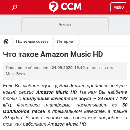
MENU
ГЛАВНАЯ
VPN
WHATSAPP
ПОЛЕЗНЫЕ СОВЕТЫ
Полезные советы
Интернет
INSTAGRAM
FACEBOOK
TIKTOK
TELEGRAM
ЗАГРУЗКИ
Что такое Amazon Music HD
ИГРЫ
WINDOWS 10
WHATSAPP
INSTAGRAM
ВКОНТАКТЕ
TIKTOK
ВИДЕО
TELEGRAM
ФОРУМ
Последнее обновление
24.09.2020, 19:40
от пользователя
FACEBOOK
ИГРЫ
GOOGLE
WHATSAPP
YANDEX
INSTAGRAM
Макс Вега
.
WINDOWS 10
TIKTOK
ВКОНТАКТЕ
TELEGRAM
ЭНЦИКЛОПЕДИЯ
FACEBOOK
ИГРЫ
Если Вы любите музыку, Вам должен прийтись по душе
ВИДЕО
WHATSAPP
GOOGLE
INSTAGRAM
новый сервис
Amazon Music HD
. На нем Вы найдете
WINDOWS 10
TIKTOK
ВКОНТАКТЕ
TELEGRAM
YANDEX
FACEBOOK
ИГРЫ
треки с
наилучшим качеством звука – 24 бит / 192
ВИДЕО
WHATSAPP
GOOGLE
INSTAGRAM
кГц
. Фонотека платформы насчитывает до
50
WINDOWS 10
ВКОНТАКТЕ
миллионов песен
в премиальном качестве, а также
YANDEX
FACEBOOK
ИГРЫ
3D-аудио. В этой статье мы расскажем подробнее о
ВИДЕО
GOOGLE
WINDOWS 10
ВКОНТАКТЕ
том, как работает Amazon Music HD.
YANDEX