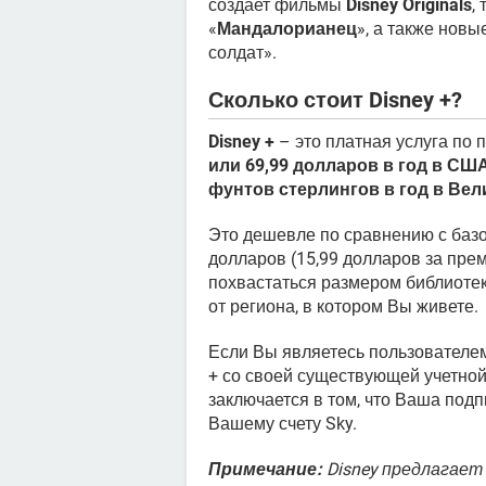
создает фильмы
Disney Originals
,
«
Мандалорианец
», а также нов
солдат».
Сколько стоит Disney +?
Disney +
– это платная услуга по п
или 69,99 долларов в год в СШ
фунтов стерлингов в год в Ве
Это дешевле по сравнению с базо
долларов (15,99 долларов за прем
похвастаться размером библиотек
от региона, в котором Вы живете.
Если Вы являетесь пользовател
+ со своей существующей учетной
заключается в том, что Ваша подп
Вашему счету Sky.
Примечание:
Disney предлагает 