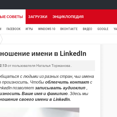
ЫЕ СОВЕТЫ
ЗАГРУЗКИ
ЭНЦИКЛОПЕДИЯ
M
FACEBOOK
ИГРЫ
WINDOWS 10
ВКОНТАКТЕ
ВИДЕО
GOOGLE
Y
ношение имени в LinkedIn
2:13
от пользователя
Наталья Торжанова
.
общаться с людьми из разных стран, чьи имена
но произносить. Чтобы
облегчить контакт
с
nkedIn позволяет
записывать аудиоклип
,
роизносить Ваше имя и фамилию
. Здесь мы
ошение своего имени в LinkedIn.