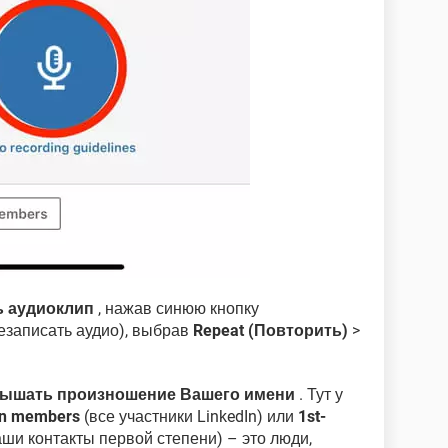
 аудиоклип
, нажав синюю кнопку
езаписать аудио), выбрав
Repeat (Повторить)
>
слышать произношение Вашего имени
. Тут у
dIn members
(все участники LinkedIn) или
1st-
ши контакты первой степени) – это люди,