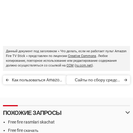
Данный документ под заголовком « Что делать, если не работает пульт Amazon
Fire TV Stick » представлен по лицензии
Creative Commons
. Любое
копирование, повторное использование или редактирование содержания
должно осуществляться со ссылкой на
CCM
(
ru.ccm.net
).
Как пользоваться Amazon
Сайты по сбору средств
Fire TV Stick
онлайн
ПОХОЖИЕ ЗАПРОСЫ
Free fire rasmlari skachat
Free fire скачать