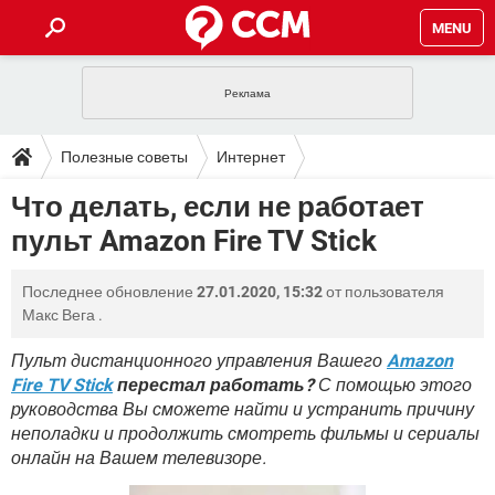
MENU
ГЛАВНАЯ
VPN
WHATSAPP
ПОЛЕЗНЫЕ СОВЕТЫ
Полезные советы
Интернет
INSTAGRAM
FACEBOOK
TIKTOK
TELEGRAM
ЗАГРУЗКИ
Что делать, если не работает
ИГРЫ
WINDOWS 10
WHATSAPP
INSTAGRAM
пульт Amazon Fire TV Stick
ВКОНТАКТЕ
TIKTOK
ВИДЕО
TELEGRAM
ФОРУМ
FACEBOOK
ИГРЫ
GOOGLE
WHATSAPP
YANDEX
INSTAGRAM
Последнее обновление
27.01.2020, 15:32
от пользователя
WINDOWS 10
TIKTOK
ВКОНТАКТЕ
TELEGRAM
ЭНЦИКЛОПЕДИЯ
FACEBOOK
Макс Вега
.
ИГРЫ
ВИДЕО
WHATSAPP
GOOGLE
INSTAGRAM
WINDOWS 10
TIKTOK
ВКОНТАКТЕ
TELEGRAM
Пульт дистанционного управления Вашего
Amazon
YANDEX
FACEBOOK
ИГРЫ
Fire TV Stick
перестал работать?
С помощью этого
ВИДЕО
WHATSAPP
GOOGLE
INSTAGRAM
руководства Вы сможете найти и устранить причину
WINDOWS 10
ВКОНТАКТЕ
YANDEX
FACEBOOK
ИГРЫ
неполадки и продолжить смотреть фильмы и сериалы
ВИДЕО
GOOGLE
онлайн на Вашем телевизоре.
WINDOWS 10
ВКОНТАКТЕ
YANDEX