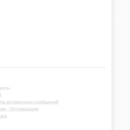
тветы
D
ужба мгновенных сообщений
зки - Оптимизация
узка