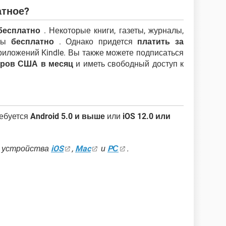
атное?
бесплатно
. Некоторые книги, газеты, журналы,
пны
бесплатно
. Однако придется
платить за
риложений Kindle. Вы также можете подписаться
лларов США в месяц
и иметь свободный доступ к
ребуется
Android 5.0 и выше
или
iOS 12.0 или
а устройства
iOS
,
Mac
и
PС
.