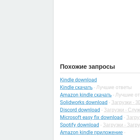
Похожие запросы
Kindle download
Kindle скачать
- Лучшие ответы
Amazon kindle скачать
- Лучшие о
Solidworks download
-
Загрузки - 3
Discord download
-
Загрузки - Сл
Microsoft easy fix download
-
Загру
Spotify download
-
Загрузки - Загр
Amazon kindle приложение
-