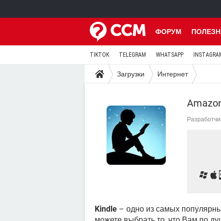
ФОРУМ
ПОЛЕЗН
TIKTOK
TELEGRAM
WHATSAPP
INSTAGRA
Загрузки
Интернет
Amazon
Разработчи
Kindle
– одно из самых популярны
можете выбрать то, что Вам по душ