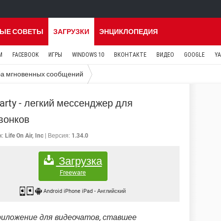
ЫЕ СОВЕТЫ
ЗАГРУЗКИ
ЭНЦИКЛОПЕДИЯ
M
FACEBOOK
ИГРЫ
WINDOWS 10
ВКОНТАКТЕ
ВИДЕО
GOOGLE
Y
а мгновенных сообщений
arty - легкий мессенджер для
вонков
к:
Life On Air, Inc
Версия:
1.34.0
Загрузка
Freeware
Android iPhone iPad
-
Английский
риложение для видеочатов, ставшее