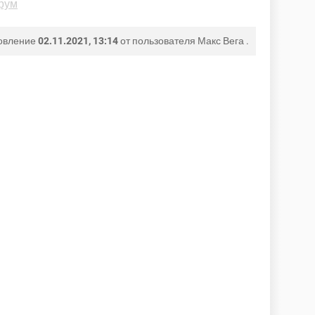
рум
овление
02.11.2021, 13:14
от пользователя
Макс Вега
.