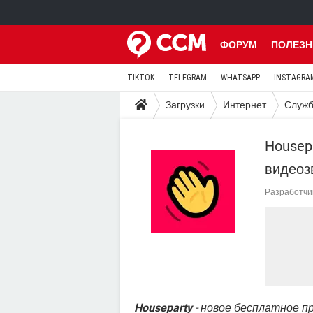
ФОРУМ
ПОЛЕЗН
TIKTOK
TELEGRAM
WHATSAPP
INSTAGRA
Загрузки
Интернет
Служб
Housep
видеоз
Разработчи
Houseparty
- новое бесплатное п