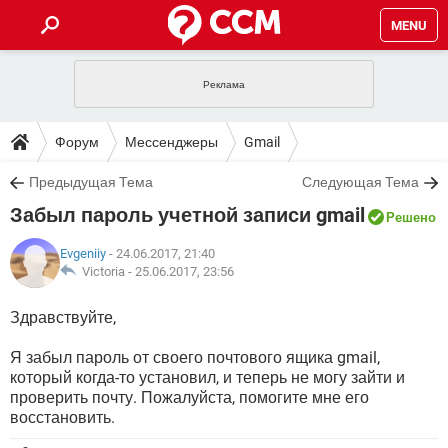
MENU
ГЛАВНАЯ
VPN
WHATSAPP
ПОЛЕЗНЫЕ СОВЕТЫ
Форум
Мессенджеры
Gmail
INSTAGRAM
FACEBOOK
TIKTOK
TELEGRAM
ЗАГРУЗКИ
Предыдущая Тема
Следующая Тема
ИГРЫ
WINDOWS 10
WHATSAPP
INSTAGRAM
Забыл пароль учетной записи gmail
ВКОНТАКТЕ
TIKTOK
ВИДЕО
TELEGRAM
Решено
ФОРУМ
FACEBOOK
ИГРЫ
GOOGLE
WHATSAPP
YANDEX
INSTAGRAM
Evgeniiy
- 24.06.2017, 21:40
WINDOWS 10
TIKTOK
ВКОНТАКТЕ
TELEGRAM
Victoria -
25.06.2017, 23:56
ЭНЦИКЛОПЕДИЯ
FACEBOOK
ИГРЫ
ВИДЕО
WHATSAPP
GOOGLE
INSTAGRAM
Здравствуйте,
WINDOWS 10
TIKTOK
ВКОНТАКТЕ
TELEGRAM
YANDEX
FACEBOOK
ИГРЫ
ВИДЕО
WHATSAPP
GOOGLE
INSTAGRAM
Я забыл пароль от своего почтового ящика gmail,
WINDOWS 10
ВКОНТАКТЕ
который когда-то установил, и теперь не могу зайти и
YANDEX
FACEBOOK
ИГРЫ
проверить почту. Пожалуйста, помогите мне его
ВИДЕО
GOOGLE
восстановить.
WINDOWS 10
ВКОНТАКТЕ
YANDEX