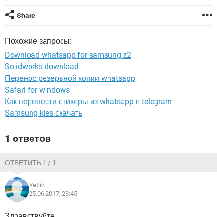
ВИДЕО
GOOGLE
Share
YANDEX
Похожие запросы:
Download whatsapp for samsung z2
Solidworks download
Перенос резервной копии whatsapp
Safari for windows
Как перенести стикеры из whatsapp в telegram
Samsung kies скачать
1 ответов
ОТВЕТИТЬ 1 / 1
Vetlik
25.06.2017, 23:45
Здравствуйте,