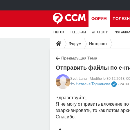
ФОРУМ
ПОЛЕЗН
TIKTOK
TELEGRAM
WHATSAPP
INSTAGRA
Форум
Интернет
Предыдущая Тема
Отправить файлы по e-ma
Svet-Lana
- Modifié le 30.12.2018, 0
Наталья Торжанова
-
24.09.
Здравствуйте,
Я не могу отправить вложение по
заархивировать, то как потом арх
Спасибо.