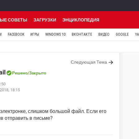
ЫЕ СОВЕТЫ
ЗАГРУЗКИ
ЭНЦИКЛОПЕДИЯ
M
FACEBOOK
ИГРЫ
WINDOWS 10
ВКОНТАКТЕ
ВИДЕО
GOOGLE
Y
Следующая Тема
il
Решено
/Закрыто
0:50
2018, 18:15
 электронке, слишком большой файл. Если его
ив отправить в письме?