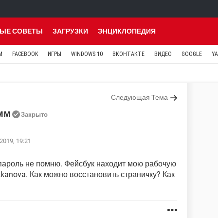
ЫЕ СОВЕТЫ
ЗАГРУЗКИ
ЭНЦИКЛОПЕДИЯ
M
FACEBOOK
ИГРЫ
WINDOWS 10
ВКОНТАКТЕ
ВИДЕО
GOOGLE
Y
Следующая Тема
амм
Закрыто
2019, 19:21
 пароль не помню. Фейсбук находит мою рабочую
tkanova. Как можно восстановить страничку? Как