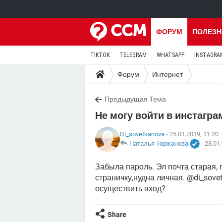
ФОРУМ
ПОЛЕЗН
TIKTOK
TELEGRAM
WHATSAPP
INSTAGRA
Форум
Интернет
Предыдущая Тема
Не могу войти в инстагр
Di_sovetkanova
- 25.01.2019, 11:20
Наталья Торжанова
-
28.01.
Забыла пароль. Эл почта старая,
страничку,нудна личная. @di_sove
осуществить вход?
Share