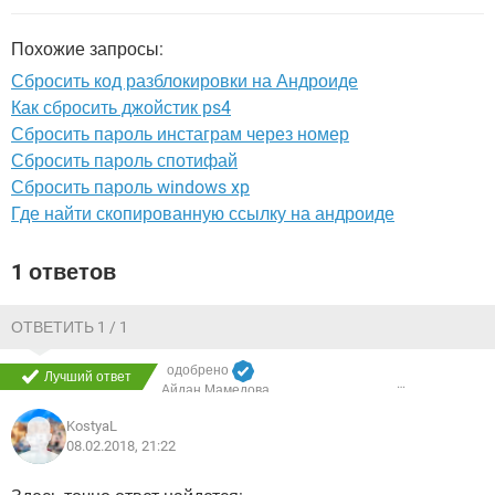
ВИДЕО
GOOGLE
YANDEX
Похожие запросы:
Сбросить код разблокировки на Андроиде
Как сбросить джойстик ps4
Сбросить пароль инстаграм через номер
Сбросить пароль спотифай
Сбросить пароль windows xp
Где найти скопированную ссылку на андроиде
1 ответов
ОТВЕТИТЬ 1 / 1
одобрено
Лучший ответ
Айдан Мамедова
KostyaL
08.02.2018, 21:22