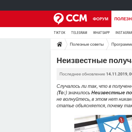
ФОРУМ
ПОЛЕЗН
TIKTOK
TELEGRAM
WHATSAPP
INSTAGRA
Полезные советы
Программ
Неизвестные получ
Последнее обновление
14.11.2019, 0
Случалось ли так, что в получе
(
То:
) значилось
Неизвестные п
не волнуйтесь, в этом нет ника
статье объясняется, почему та