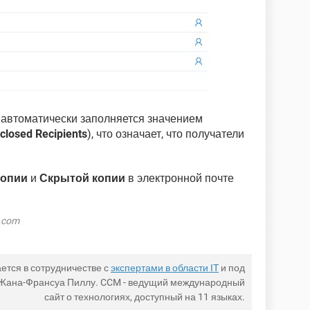
е автоматически заполняется значением
closed Recipients
), что означает, что получатели
опии
и
Скрытой копии
в электронной почте
k.com
ется в сотрудничестве с
экспертами в области IT
и под
 Жана-Франсуа Пиллу. CCM - ведущий международный
сайт о технологиях, доступный на 11 языках.