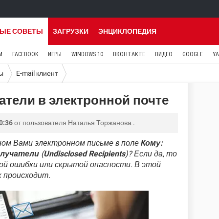
ЫЕ СОВЕТЫ
ЗАГРУЗКИ
ЭНЦИКЛОПЕДИЯ
M
FACEBOOK
ИГРЫ
WINDOWS 10
ВКОНТАКТЕ
ВИДЕО
GOOGLE
Y
ы
E-mail клиент
атели в электронной почте
0:36
от пользователя
Наталья Торжанова
.
нном Вами электронном письме в поле
Кому:
олучатели
(
Undisclosed Recipients
)? Если да, то
кой ошибки или скрытой опасности. В этой
к происходит.