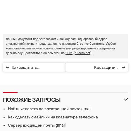
Данный документ под заголовком « Как сделать одноразовый адрес
электронной почты » представлен по лицензии
Creative Commons
. Любое
копирование, повторное использование или редактирование содержания
должно осуществляться со ссылкой на
CCM
(
ru.ccm.net
).
Как защитить
Как защитить
конфиденциальность в
персональные данные в
интернете
Интернете
ПОХОЖИЕ ЗАПРОСЫ
Найти человека по электронной почте gmail
Как сделать смайлики на клавиатуре телефона
Сервер входящей почты gmail