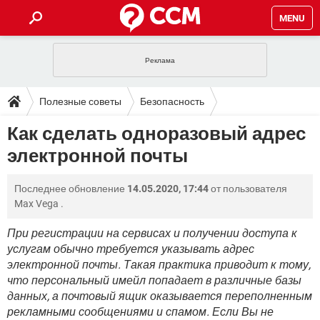
MENU
ГЛАВНАЯ
VPN
WHATSAPP
ПОЛЕЗНЫЕ СОВЕТЫ
Полезные советы
Безопасность
INSTAGRAM
FACEBOOK
TIKTOK
TELEGRAM
ЗАГРУЗКИ
Как сделать одноразовый адрес
ИГРЫ
WINDOWS 10
WHATSAPP
INSTAGRAM
электронной почты
ВКОНТАКТЕ
TIKTOK
ВИДЕО
TELEGRAM
ФОРУМ
FACEBOOK
ИГРЫ
GOOGLE
WHATSAPP
YANDEX
INSTAGRAM
Последнее обновление
14.05.2020, 17:44
от пользователя
WINDOWS 10
TIKTOK
ВКОНТАКТЕ
TELEGRAM
ЭНЦИКЛОПЕДИЯ
FACEBOOK
Max Vega
.
ИГРЫ
ВИДЕО
WHATSAPP
GOOGLE
INSTAGRAM
WINDOWS 10
TIKTOK
ВКОНТАКТЕ
TELEGRAM
При регистрации на сервисах и получении доступа к
YANDEX
FACEBOOK
ИГРЫ
услугам обычно требуется указывать адрес
ВИДЕО
WHATSAPP
GOOGLE
INSTAGRAM
электронной почты. Такая практика приводит к тому,
WINDOWS 10
ВКОНТАКТЕ
YANDEX
FACEBOOK
ИГРЫ
что персональный имейл попадает в различные базы
ВИДЕО
GOOGLE
данных, а почтовый ящик оказывается переполненным
WINDOWS 10
ВКОНТАКТЕ
рекламными сообщениями и спамом. Если Вы не
YANDEX