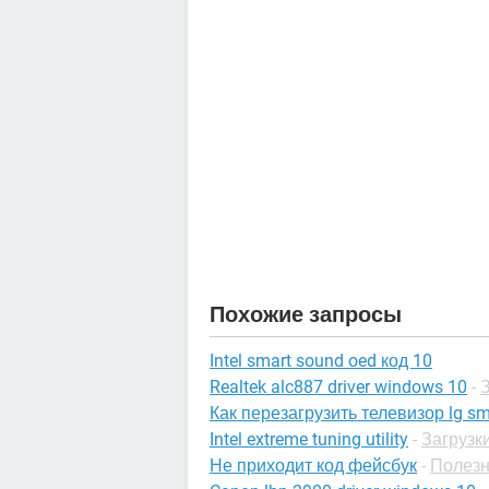
Похожие запросы
Intel smart sound oed код 10
Realtek alc887 driver windows 10
-
Как перезагрузить телевизор lg sm
Intel extreme tuning utility
-
Загрузки
Не приходит код фейсбук
-
Полезн