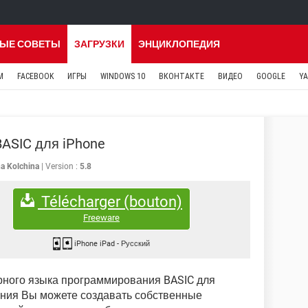
ЫЕ СОВЕТЫ
ЗАГРУЗКИ
ЭНЦИКЛОПЕДИЯ
M
FACEBOOK
ИГРЫ
WINDOWS 10
ВКОНТАКТЕ
ВИДЕО
GOOGLE
Y
BASIC для iPhone
na Kolchina
Version :
5.8
Télécharger (bouton)
Freeware
iPhone iPad
-
Русский
рного языка программирования BASIC для
ения Вы можете создавать собственные