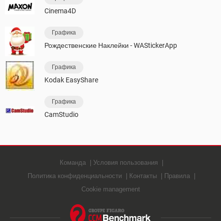
Cinema4D
Графика
Рождественские Наклейки - WAStickerApp
Графика
Kodak EasyShare
Графика
CamStudio
Команда
Условия пользования
Политика конфиденциальности
Контакты
Правила
Cookie management