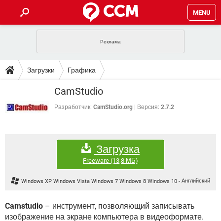
MENU
ГЛАВНАЯ
VPN
WHATSAPP
ПОЛЕЗНЫЕ СОВЕТЫ
Загрузки
Графика
INSTAGRAM
FACEBOOK
TIKTOK
TELEGRAM
ЗАГРУЗКИ
CamStudio
ИГРЫ
WINDOWS 10
WHATSAPP
INSTAGRAM
ВКОНТАКТЕ
TIKTOK
ВИДЕО
TELEGRAM
Разработчик:
CamStudio.org
Версия:
2.7.2
ФОРУМ
FACEBOOK
ИГРЫ
GOOGLE
WHATSAPP
YANDEX
INSTAGRAM
WINDOWS 10
TIKTOK
ВКОНТАКТЕ
TELEGRAM
ЭНЦИКЛОПЕДИЯ
FACEBOOK
ИГРЫ
Загрузка
ВИДЕО
WHATSAPP
GOOGLE
INSTAGRAM
WINDOWS 10
TIKTOK
ВКОНТАКТЕ
TELEGRAM
Freeware
(13,8 МБ)
YANDEX
FACEBOOK
ИГРЫ
ВИДЕО
WHATSAPP
GOOGLE
INSTAGRAM
Windows XP Windows Vista Windows 7 Windows 8 Windows 10
-
Английский
WINDOWS 10
ВКОНТАКТЕ
YANDEX
FACEBOOK
ИГРЫ
ВИДЕО
GOOGLE
Camstudio
– инструмент, позволяющий записывать
WINDOWS 10
ВКОНТАКТЕ
изображение на экране компьютера в видеоформате.
YANDEX