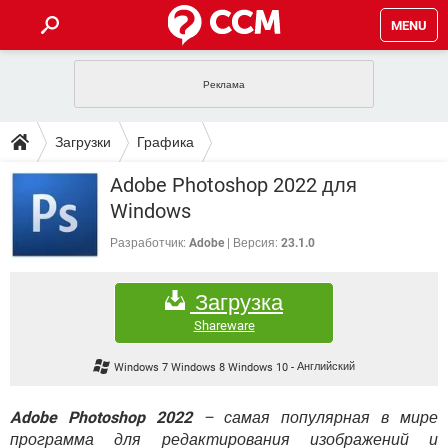
MENU
ГЛАВНАЯ
VPN
WHATSAPP
ПОЛЕЗНЫЕ СОВЕТЫ
Загрузки
Графика
INSTAGRAM
FACEBOOK
TIKTOK
TELEGRAM
ЗАГРУЗКИ
Adobe Photoshop 2022 для
ИГРЫ
WINDOWS 10
WHATSAPP
INSTAGRAM
Windows
ВКОНТАКТЕ
TIKTOK
ВИДЕО
TELEGRAM
ФОРУМ
FACEBOOK
ИГРЫ
Разработчик:
Adobe
Версия:
23.1.0
GOOGLE
WHATSAPP
YANDEX
INSTAGRAM
WINDOWS 10
TIKTOK
ВКОНТАКТЕ
TELEGRAM
ЭНЦИКЛОПЕДИЯ
FACEBOOK
ИГРЫ
Загрузка
ВИДЕО
WHATSAPP
GOOGLE
INSTAGRAM
WINDOWS 10
TIKTOK
ВКОНТАКТЕ
TELEGRAM
Shareware
YANDEX
FACEBOOK
ИГРЫ
ВИДЕО
WHATSAPP
GOOGLE
INSTAGRAM
Windows 7 Windows 8 Windows 10
-
Английский
WINDOWS 10
ВКОНТАКТЕ
YANDEX
FACEBOOK
ИГРЫ
ВИДЕО
GOOGLE
Adobe Photoshop 2022
– самая популярная в мире
WINDOWS 10
ВКОНТАКТЕ
программа для редактирования изображений и
YANDEX