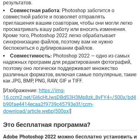
результатов.
Совместная работа
: Photoshop заботится о
совместной работе и позволяет отправлять
приглашения вашим соавторам, чтобы они могли легко
просматривать вашу работу или вносить изменения.
Кроме того, Photoshop 2022 легко обрабатывает
синхронизацию файлов, поэтому вам не нужно
беспокоиться о дублировании файлов.
Совместимость:
Photoshop 2022 — одно из самых
надежных программ для редактирования фотографий,
поэтому оно логически поддерживает множество
различных форматов, включая самые популярные, такие
как JPG, BMP, PNG, RAW, GIF и TIFF.
[Изображение:
https://img-
16.ccm2.net/Gi6cHtJwsDBdS3H3Mp8zk_8yFY4=/500x/bd4
b90fae4414ecaa2f9739c45793e3f/ccm-
download/article.webp|500px|
]
Это бесплатная программа?
Adobe Photoshop 2022 можно бесплатно установить и