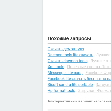
Похожие запросы
Скачать демон тулз
Daemon tools lite скачать
- Лучшие
Скачать daemon tools
- Лучшие от
Xml tools
-
Полезные советы -Текс
Messenger lite вход
-
Facebook Фо
Facebook lite скачать бесплатно 
Sisoft sandra lite portable
-
Загрузки
Hp format tools
-
Загрузки - Форма
Альтернативный вариант написания