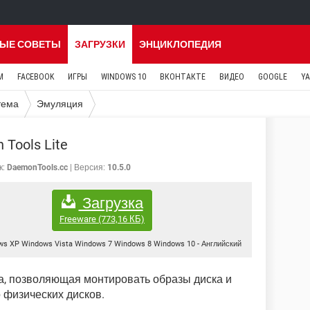
ЫЕ СОВЕТЫ
ЗАГРУЗКИ
ЭНЦИКЛОПЕДИЯ
M
FACEBOOK
ИГРЫ
WINDOWS 10
ВКОНТАКТЕ
ВИДЕО
GOOGLE
Y
тема
Эмуляция
Tools Lite
к:
DaemonTools.cc
Версия:
10.5.0
Загрузка
Freeware
(773,16 КБ)
ws XP Windows Vista Windows 7 Windows 8 Windows 10
-
Английский
а, позволяющая монтировать образы диска и
 физических дисков.