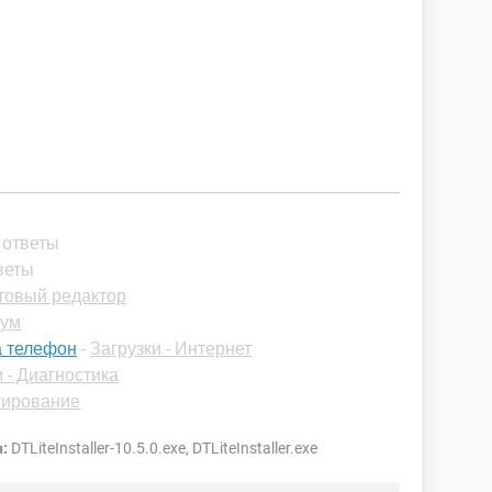
 ответы
веты
товый редактор
рум
на телефон
-
Загрузки - Интернет
 - Диагностика
тирование
:
DTLiteInstaller-10.5.0.exe, DTLiteInstaller.exe