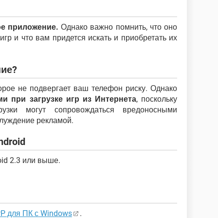
ое приложение.
Однако важно помнить, что оно
гр и что вам придется искать и приобретать их
ние?
орое не подвергает ваш телефон риску. Однако
и при загрузке игр из Интернета
, поскольку
рузки могут сопровождаться вредоносными
луждение рекламой.
droid
id 2.3 или выше.
PP для ПК с Windows
.