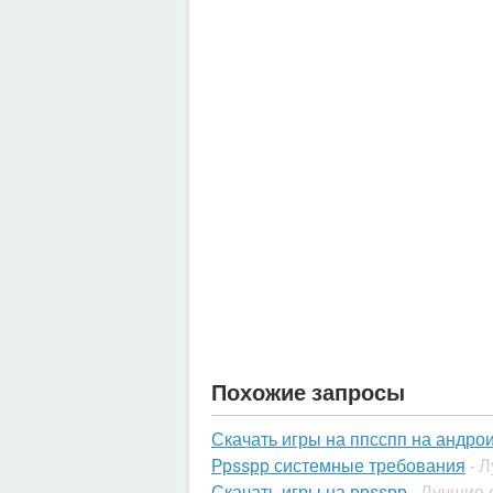
Похожие запросы
Скачать игры на ппсспп на андро
Ppsspp системные требования
- 
Скачать игры на ppsspp
- Лучшие 