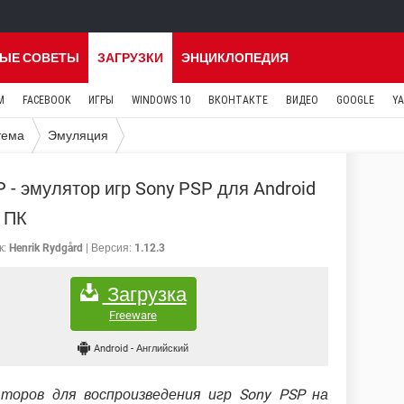
ЫЕ СОВЕТЫ
ЗАГРУЗКИ
ЭНЦИКЛОПЕДИЯ
M
FACEBOOK
ИГРЫ
WINDOWS 10
ВКОНТАКТЕ
ВИДЕО
GOOGLE
Y
тема
Эмуляция
 - эмулятор игр Sony PSP для Android
и ПК
к:
Henrik Rydgård
Версия:
1.12.3
Загрузка
Freeware
Android
-
Английский
торов для воспроизведения игр Sony PSP на