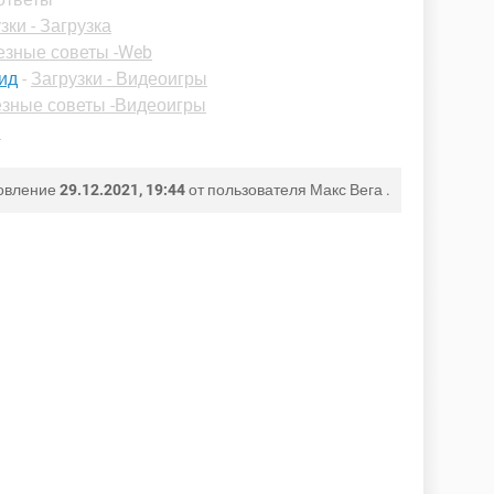
зки - Загрузка
езные советы -Web
оид
-
Загрузки - Видеоигры
зные советы -Видеоигры
ы
овление
29.12.2021, 19:44
от пользователя
Макс Вега
.