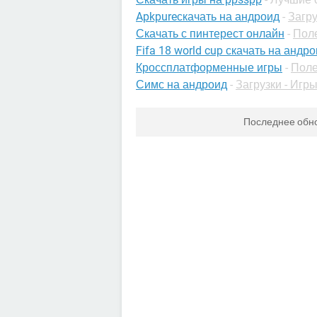
Apkpureскачать на андроид
-
Загру
Скачать с пинтерест онлайн
-
Пол
Fifa 18 world cup скачать на андр
Кроссплатформенные игры
-
Поле
Симс на андроид
-
Загрузки - Игр
Последнее обн