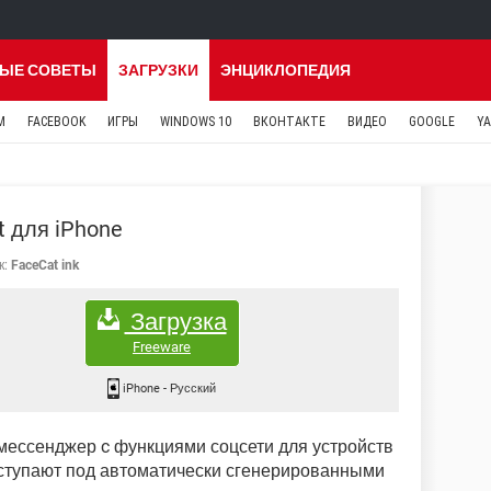
ЫЕ СОВЕТЫ
ЗАГРУЗКИ
ЭНЦИКЛОПЕДИЯ
M
FACEBOOK
ИГРЫ
WINDOWS 10
ВКОНТАКТЕ
ВИДЕО
GOOGLE
Y
t для iPhone
к:
FaceCat ink
Загрузка
Freeware
iPhone
-
Русский
мессенджер c функциями соцсети для устройств
ыступают под автоматически сгенерированными