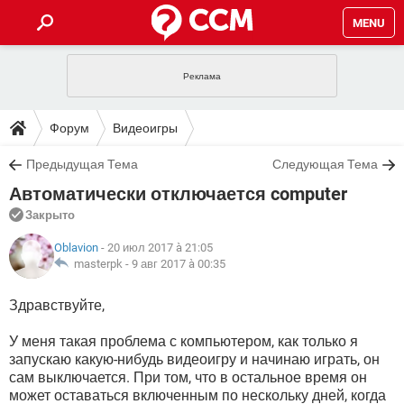
MENU
ГЛАВНАЯ
VPN
WHATSAPP
ПОЛЕЗНЫЕ СОВЕТЫ
Форум
Видеоигры
INSTAGRAM
FACEBOOK
TIKTOK
TELEGRAM
ЗАГРУЗКИ
Предыдущая Тема
Следующая Тема
ИГРЫ
WINDOWS 10
WHATSAPP
INSTAGRAM
Автоматически отключается computer
ВКОНТАКТЕ
TIKTOK
ВИДЕО
TELEGRAM
ФОРУМ
FACEBOOK
ИГРЫ
Закрыто
GOOGLE
WHATSAPP
YANDEX
INSTAGRAM
WINDOWS 10
TIKTOK
ВКОНТАКТЕ
TELEGRAM
Oblavion
- 20 июл 2017 à 21:05
ЭНЦИКЛОПЕДИЯ
FACEBOOK
ИГРЫ
masterpk -
9 авг 2017 à 00:35
ВИДЕО
WHATSAPP
GOOGLE
INSTAGRAM
WINDOWS 10
TIKTOK
ВКОНТАКТЕ
TELEGRAM
YANDEX
FACEBOOK
ИГРЫ
Здравствуйте,
ВИДЕО
WHATSAPP
GOOGLE
INSTAGRAM
WINDOWS 10
ВКОНТАКТЕ
У меня такая проблема с компьютером, как только я
YANDEX
FACEBOOK
ИГРЫ
запускаю какую-нибудь видеоигру и начинаю играть, он
ВИДЕО
GOOGLE
сам выключается. При том, что в остальное время он
WINDOWS 10
ВКОНТАКТЕ
может оставаться включенным по нескольку дней, когда
YANDEX