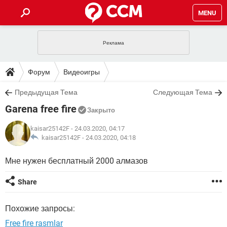
MENU
ГЛАВНАЯ
VPN
WHATSAPP
ПОЛЕЗНЫЕ СОВЕТЫ
Форум
Видеоигры
INSTAGRAM
FACEBOOK
TIKTOK
TELEGRAM
ЗАГРУЗКИ
Предыдущая Тема
Следующая Тема
ИГРЫ
WINDOWS 10
WHATSAPP
INSTAGRAM
Garena free fire
ВКОНТАКТЕ
TIKTOK
ВИДЕО
TELEGRAM
Закрыто
ФОРУМ
FACEBOOK
ИГРЫ
GOOGLE
WHATSAPP
YANDEX
INSTAGRAM
kaisar25142F
- 24.03.2020, 04:17
WINDOWS 10
TIKTOK
ВКОНТАКТЕ
TELEGRAM
kaisar25142F -
24.03.2020, 04:18
ЭНЦИКЛОПЕДИЯ
FACEBOOK
ИГРЫ
ВИДЕО
WHATSAPP
GOOGLE
INSTAGRAM
Мне нужен бесплатный 2000 алмазов
WINDOWS 10
TIKTOK
ВКОНТАКТЕ
TELEGRAM
YANDEX
FACEBOOK
ИГРЫ
ВИДЕО
WHATSAPP
GOOGLE
INSTAGRAM
Share
WINDOWS 10
ВКОНТАКТЕ
YANDEX
FACEBOOK
ИГРЫ
ВИДЕО
GOOGLE
Похожие запросы:
WINDOWS 10
ВКОНТАКТЕ
YANDEX
Free fire rasmlar