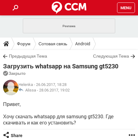
MENU
ГЛАВНАЯ
VPN
WHATSAPP
ПОЛЕЗНЫЕ СОВЕТЫ
Форум
Сотовая связь
Android
INSTAGRAM
FACEBOOK
TIKTOK
TELEGRAM
ЗАГРУЗКИ
Предыдущая Тема
Следующая Тема
ИГРЫ
WINDOWS 10
WHATSAPP
INSTAGRAM
Загрузить whatsapp на Samsung gt5230
ВКОНТАКТЕ
TIKTOK
ВИДЕО
TELEGRAM
ФОРУМ
FACEBOOK
ИГРЫ
Закрыто
GOOGLE
WHATSAPP
YANDEX
INSTAGRAM
WINDOWS 10
TIKTOK
ВКОНТАКТЕ
TELEGRAM
Helenka
- 26.06.2017, 18:28
ЭНЦИКЛОПЕДИЯ
FACEBOOK
ИГРЫ
Alissa -
28.06.2017, 19:02
ВИДЕО
WHATSAPP
GOOGLE
INSTAGRAM
WINDOWS 10
TIKTOK
ВКОНТАКТЕ
TELEGRAM
YANDEX
FACEBOOK
ИГРЫ
Привет,
ВИДЕО
WHATSAPP
GOOGLE
INSTAGRAM
WINDOWS 10
ВКОНТАКТЕ
Хочу скачать whatsapp для samsung gt5230. Где
YANDEX
FACEBOOK
ИГРЫ
скачивать и как его установить?
ВИДЕО
GOOGLE
WINDOWS 10
ВКОНТАКТЕ
YANDEX
Share