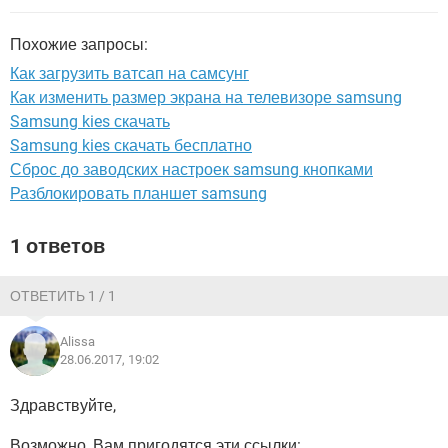
ВИДЕО
GOOGLE
YANDEX
Похожие запросы:
Как загрузить ватсап на самсунг
Как изменить размер экрана на телевизоре samsung
Samsung kies скачать
Samsung kies скачать бесплатно
Сброс до заводских настроек samsung кнопками
Разблокировать планшет samsung
1 ответов
ОТВЕТИТЬ 1 / 1
Alissa
28.06.2017, 19:02
Здравствуйте,
Возможно, Вам пригодятся эти ссылки: