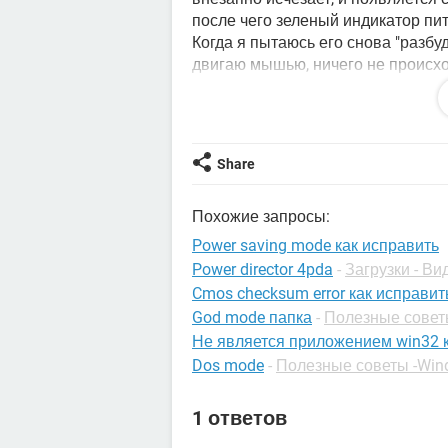
после чего зеленый индикатор пи
Когда я пытаюсь его снова "разбу
двигаю мышью, ничего не происхо
монитора) не помогает, и единстве
питания, чтобы выключить компьют
достатгчно часто.
Я поменял все настройки режима 
Share
тоже. Не действует. Все обновле
не устанавливал на ноут никаких 
Похожие запросы:
Может кто-нибудь объяснить, как
Power saving mode как исправить
какие нужны настройки? И как из н
Power director 4pda
-
Загрузки - Ви
Cmos checksum error как исправит
God mode папка
-
Полезные совет
Не является приложением win32 к
Dos mode
-
Полезные советы -Win
1 ответов