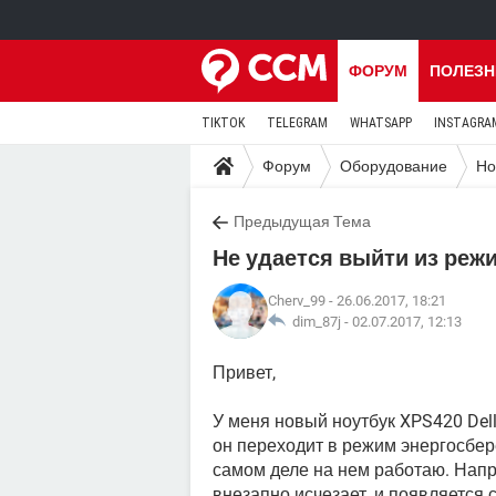
ФОРУМ
ПОЛЕЗН
TIKTOK
TELEGRAM
WHATSAPP
INSTAGRA
Форум
Оборудование
Но
Предыдущая Тема
Не удается выйти из режи
Cherv_99
- 26.06.2017, 18:21
dim_87j -
02.07.2017, 12:13
Привет,
У меня новый ноутбук XPS420 Dell 
он переходит в режим энергосбер
самом деле на нем работаю. Напр
внезапно исчезает, и появляется