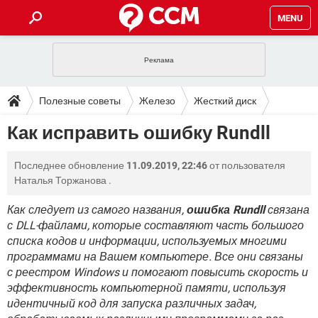
MENU
ГЛАВНАЯ
VPN
WHATSAPP
ПОЛЕЗНЫЕ СОВЕТЫ
Полезные советы
Железо
Жесткий диск
INSTAGRAM
FACEBOOK
TIKTOK
TELEGRAM
ЗАГРУЗКИ
Как исправить ошибку Rundll
Filesystems
ИГРЫ
WINDOWS 10
WHATSAPP
INSTAGRAM
ВКОНТАКТЕ
TIKTOK
ВИДЕО
TELEGRAM
ФОРУМ
Последнее обновление
11.09.2019, 22:46
от пользователя
FACEBOOK
ИГРЫ
GOOGLE
WHATSAPP
YANDEX
INSTAGRAM
Наталья Торжанова
.
WINDOWS 10
TIKTOK
ВКОНТАКТЕ
TELEGRAM
ЭНЦИКЛОПЕДИЯ
FACEBOOK
ИГРЫ
Как следует из самого названия,
ошибка Rundll
связана
ВИДЕО
WHATSAPP
GOOGLE
INSTAGRAM
с DLL-файлами, которые составляют часть большого
WINDOWS 10
TIKTOK
ВКОНТАКТЕ
TELEGRAM
YANDEX
FACEBOOK
ИГРЫ
списка кодов и информации, используемых многими
ВИДЕО
WHATSAPP
GOOGLE
INSTAGRAM
программами на Вашем компьютере. Все они связаны
WINDOWS 10
ВКОНТАКТЕ
с реестром Windows и помогают повысить скорость и
YANDEX
FACEBOOK
ИГРЫ
эффективность компьютерной памяти, используя
ВИДЕО
GOOGLE
WINDOWS 10
ВКОНТАКТЕ
идентичный код для запуска различных задач,
YANDEX