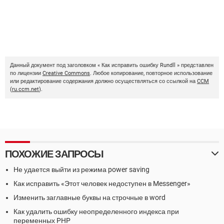
Данный документ под заголовком « Как исправить ошибку Rundll » представлен
по лицензии
Creative Commons
. Любое копирование, повторное использование
или редактирование содержания должно осуществляться со ссылкой на
CCM
(
ru.ccm.net
).
ПОХОЖИЕ ЗАПРОСЫ
Не удается выйти из режима power saving
Как исправить «Этот человек недоступен в Messenger»
Изменить заглавные буквы на строчные в word
Как удалить ошибку неопределенного индекса при
переменных PHP