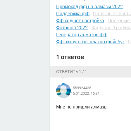
Промокод фф на алмазы 2022
Поддержка фф
-
Полезные советы
Фф хедшот настройка
-
Полезные 
Фотошоп 2022
-
Загрузки - График
Генератор алмазов фф
-
Фф аккаунт бесплатно фейсбук
-
П
1 ответов
ОТВЕТИТЬ 1 / 1
1559924436
15.01.2022, 15:31
Мне не пришли алмазы