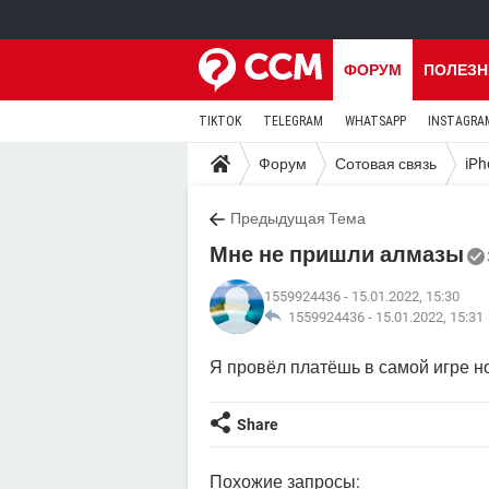
ФОРУМ
ПОЛЕЗН
TIKTOK
TELEGRAM
WHATSAPP
INSTAGRA
Форум
Сотовая связь
iPh
Предыдущая Тема
Мне не пришли алмазы
1559924436
- 15.01.2022, 15:30
1559924436 -
15.01.2022, 15:31
Я провёл платёшь в самой игре 
Share
Похожие запросы: