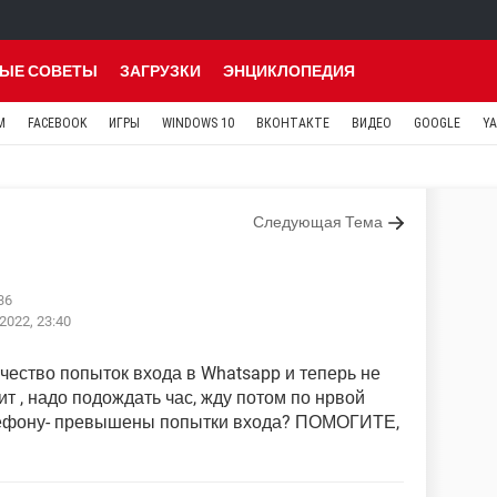
ЫЕ СОВЕТЫ
ЗАГРУЗКИ
ЭНЦИКЛОПЕДИЯ
M
FACEBOOK
ИГРЫ
WINDOWS 10
ВКОНТАКТЕ
ВИДЕО
GOOGLE
Y
Следующая Тема
36
2022, 23:40
ичество попыток входа в Whatsapp и теперь не
ит , надо подождать час, жду потом по нрвой
телефону- превышены попытки входа? ПОМОГИТЕ,