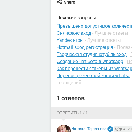
Share
Похожие запросы:
Превышено допустимое количеств
Онлифанс вход
- Лучшие ответы
Yandex игры
- Лучшие ответы
Hotmail вход регистрация
-
Полезн
Творческая студия ютуб пк вход
-
Создание чат бота в whatsapp
-
По
Как перенести стикеры из whatsap
Перенос резервной копии whatsa
сообщений
1 ответов
ОТВЕТИТЬ 1 / 1
Наталья Торжанова
41 20